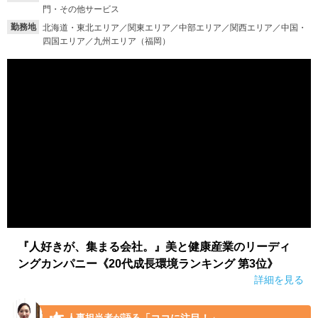
門・その他サービス
就活支援
就活コラム
勤務地
北海道・東北エリア／関東エリア／中部エリア／関西エリア／中国・
四国エリア／九州エリア（福岡）
就活ノウハウが満載！
お役立ち記事・相談室など
適職診断
就活チャンネル
あなたに合う仕事を診断！
動画で対策講座をチェック
就活ニュースペーパー
よくある質問
就活時事ニュースを更新
不明点があればこちら
『人好きが、集まる会社。』美と健康産業のリーディ
ングカンパニー《20代成長環境ランキング 第3位》
詳細を見る
「ココに注目！」
人事担当者が語る