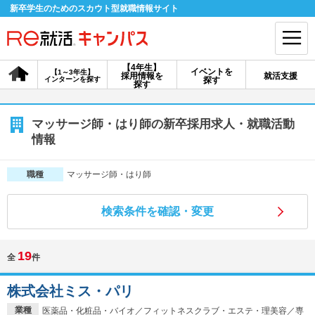
新卒学生のためのスカウト型就職情報サイト
【4年生】
イベントを
【1～3年生】
採用情報を
就活支援
インターンを探す
探す
会員登録
ログイン
探す
会員ID・パスワードを忘れた方はこちら
マッサージ師・はり師の新卒採用求人・就職活動
情報
探す
マッサージ師・はり師
職種
【4年生】
【4年生】
【1～3年生】
採用情報を探す
説明会を探す
インターンを探す
検索条件を確認・変更
19
全
件
イベントを探す
スカウト
お知らせ
株式会社ミス・パリ
就活ノウハウ・サポート
業種
医薬品・化粧品・バイオ／フィットネスクラブ・エステ・理美容／専