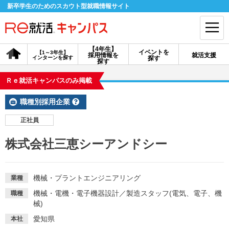
新卒学生のためのスカウト型就職情報サイト
【4年生】
イベントを
【1～3年生】
採用情報を
就活支援
インターンを探す
探す
会員登録
ログイン
探す
Ｒｅ就活キャンパスのみ掲載
会員ID・パスワードを忘れた方はこちら
職種別採用企業
探す
正社員
株式会社三恵シーアンドシー
【4年生】
【4年生】
【1～3年生】
採用情報を探す
説明会を探す
インターンを探す
機械・プラントエンジニアリング
業種
イベントを探す
スカウト
お知らせ
機械・電機・電子機器設計
／
製造スタッフ(電気、電子、機
職種
械)
愛知県
本社
就活ノウハウ・サポート