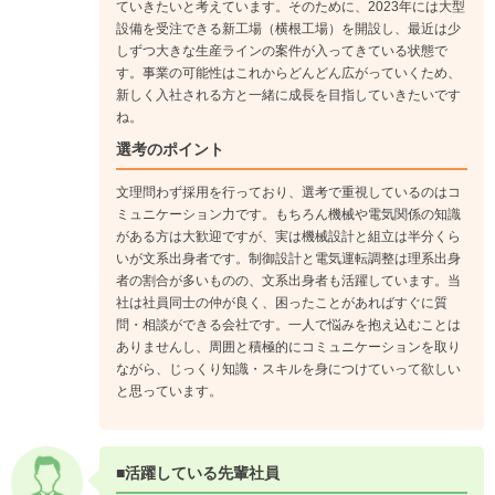
主担当として仕事をしながら、後輩の指導・育成にも携わるよ
ていきたいと考えています。そのために、2023年には大型
設備を受注できる新工場（横根工場）を開設し、最近は少
うになります。また、機械設計として治具の設計を担当してい
しずつ大きな生産ラインの案件が入ってきている状態で
た人は専用機の設計にも挑戦するなど、業務の幅をどんどん広
す。事業の可能性はこれからどんどん広がっていくため、
げていくことができます。
新しく入社される方と一緒に成長を目指していきたいです
ね。
選考のポイント
文理問わず採用を行っており、選考で重視しているのはコ
ミュニケーション力です。もちろん機械や電気関係の知識
がある方は大歓迎ですが、実は機械設計と組立は半分くら
いが文系出身者です。制御設計と電気運転調整は理系出身
者の割合が多いものの、文系出身者も活躍しています。当
社は社員同士の仲が良く、困ったことがあればすぐに質
問・相談ができる会社です。一人で悩みを抱え込むことは
ありませんし、周囲と積極的にコミュニケーションを取り
ながら、じっくり知識・スキルを身につけていって欲しい
と思っています。
■活躍している先輩社員