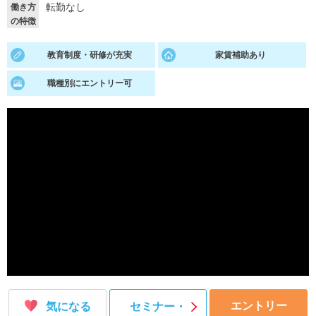
転勤なし
働き方
の特徴
就活支援
就活コラム
就活ノウハウが満載！
お役立ち記事・相談室など
教育制度・研修が充実
家賃補助あり
適職診断
就活チャンネル
職種別にエントリー可
あなたに合う仕事を診断！
動画で対策講座をチェック
就活ニュースペーパー
よくある質問
就活時事ニュースを更新
不明点があればこちら
エントリー
気になる
セミナー・