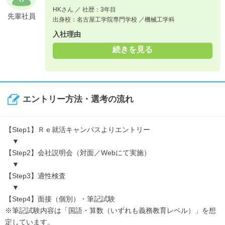
HKさん ／ 社歴：3年目
先輩社員
出身校：名古屋工学院専門学校 ／機械工学科
入社理由
続きを見る
エントリー方法・選考の流れ
【Step1】Ｒｅ就活キャンパスよりエントリー
▼
【Step2】会社説明会（対面／Webにて実施）
▼
【Step3】適性検査
▼
【Step4】面接（個別）・筆記試験
※筆記試験内容は「国語・算数（いずれも義務教育レベル）」を想
定しています。