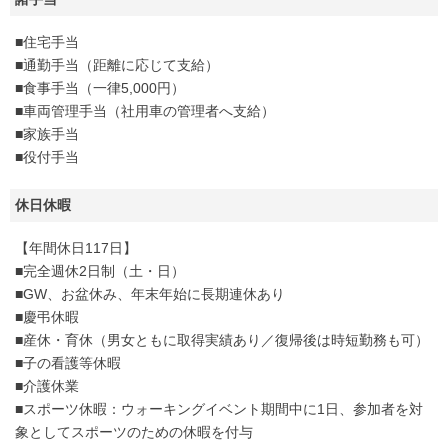
■住宅手当
■通勤手当（距離に応じて支給）
■食事手当（一律5,000円）
■車両管理手当（社用車の管理者へ支給）
■家族手当
■役付手当
休日休暇
【年間休日117日】
■完全週休2日制（土・日）
■GW、お盆休み、年末年始に長期連休あり
■慶弔休暇
■産休・育休（男女ともに取得実績あり／復帰後は時短勤務も可）
■子の看護等休暇
■介護休業
■スポーツ休暇：ウォーキングイベント期間中に1日、参加者を対
象としてスポーツのための休暇を付与