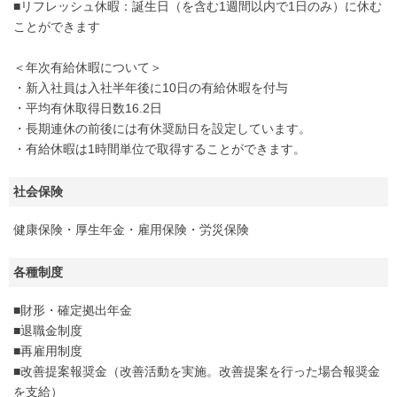
■リフレッシュ休暇：誕生日（を含む1週間以内で1日のみ）に休む
ことができます
＜年次有給休暇について＞
・新入社員は入社半年後に10日の有給休暇を付与
・平均有休取得日数16.2日
・長期連休の前後には有休奨励日を設定しています。
・有給休暇は1時間単位で取得することができます。
社会保険
健康保険・厚生年金・雇用保険・労災保険
各種制度
■財形・確定拠出年金
■退職金制度
■再雇用制度
■改善提案報奨金（改善活動を実施。改善提案を行った場合報奨金
を支給）