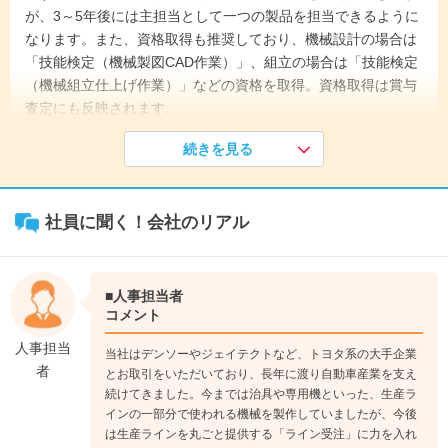
が、3～5年後には主担当として一つの製品を担当できるように
なります。また、資格取得も推奨しており、機械設計の場合は
「技能検定（機械製図CAD作業）」、組立の場合は「技能検定
（機械組立仕上げ作業）」などの資格を取得。資格取得は賞与
査定にも反映されます。
続きを見る
《入社1年目》
外部研修や社内研修を行った後、7月から正式に各部署へ配属
となります。配属先では先輩社員の指導のもと一緒に作業をし
社員に聞く！会社のリアル
ながら、部品の名前や設備の特徴、作業手順など、基本的な業
務を学んでいきます。
↓
《入社3年目》
■人事担当者
早ければ3年目くらいから主担当として一つの製品を受け持
コメント
ち、仕事をするようになります。機械設計であればお客様先に
人事担当
当社はデンソーやジェイテクトなど、トヨタ系の大手企業
出向いて打ち合わせをしたり、デンソーなど外部の研修に参加
者
とお取引をいただいており、長年に渡り自動車産業を支え
したりする機会も増えていきます。
続けてきました。今までは治具や専用機といった、生産ラ
↓
インの一部分で使われる機械を製作していましたが、今後
《入社5年目》
は生産ラインを丸ごと提供する「ライン受注」に力を入れ