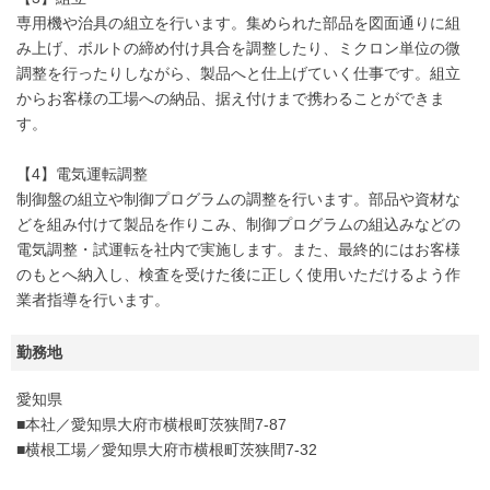
専用機や治具の組立を行います。集められた部品を図面通りに組
み上げ、ボルトの締め付け具合を調整したり、ミクロン単位の微
調整を行ったりしながら、製品へと仕上げていく仕事です。組立
からお客様の工場への納品、据え付けまで携わることができま
す。
【4】電気運転調整
制御盤の組立や制御プログラムの調整を行います。部品や資材な
どを組み付けて製品を作りこみ、制御プログラムの組込みなどの
電気調整・試運転を社内で実施します。また、最終的にはお客様
のもとへ納入し、検査を受けた後に正しく使用いただけるよう作
業者指導を行います。
勤務地
愛知県
■本社／愛知県大府市横根町茨狭間7-87
■横根工場／愛知県大府市横根町茨狭間7-32