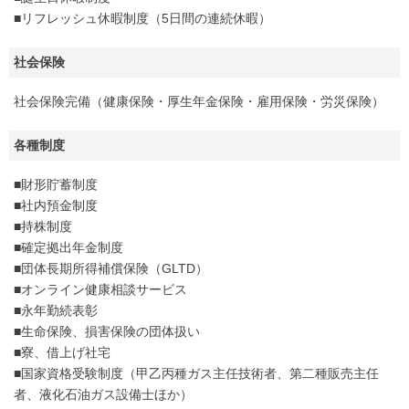
■リフレッシュ休暇制度（5日間の連続休暇）
社会保険
社会保険完備（健康保険・厚生年金保険・雇用保険・労災保険）
各種制度
■財形貯蓄制度
■社内預金制度
■持株制度
■確定拠出年金制度
■団体長期所得補償保険（GLTD）
■オンライン健康相談サービス
■永年勤続表彰
■生命保険、損害保険の団体扱い
■寮、借上げ社宅
■国家資格受験制度（甲乙丙種ガス主任技術者、第二種販売主任
者、液化石油ガス設備士ほか）