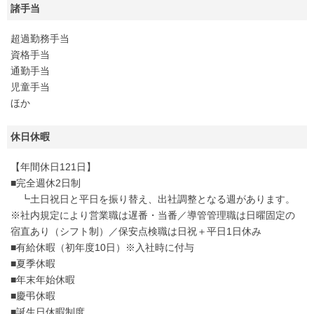
諸手当
超過勤務手当
資格手当
通勤手当
児童手当
ほか
休日休暇
【年間休日121日】
■完全週休2日制
┗土日祝日と平日を振り替え、出社調整となる週があります。
※社内規定により営業職は遅番・当番／導管管理職は日曜固定の
宿直あり（シフト制）／保安点検職は日祝＋平日1日休み
■有給休暇（初年度10日）※入社時に付与
■夏季休暇
■年末年始休暇
■慶弔休暇
■誕生日休暇制度