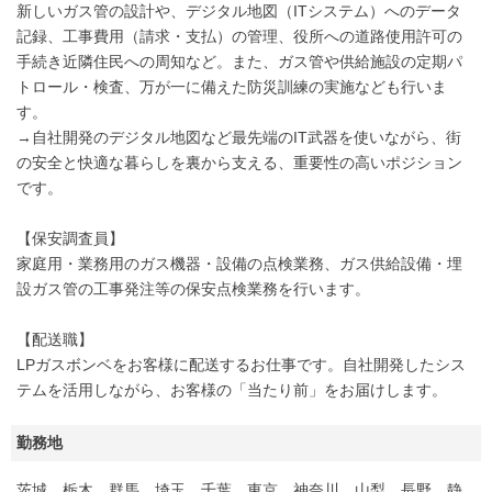
新しいガス管の設計や、デジタル地図（ITシステム）へのデータ
記録、工事費用（請求・支払）の管理、役所への道路使用許可の
手続き近隣住民への周知など。また、ガス管や供給施設の定期パ
トロール・検査、万が一に備えた防災訓練の実施なども行いま
す。
→自社開発のデジタル地図など最先端のIT武器を使いながら、街
の安全と快適な暮らしを裏から支える、重要性の高いポジション
です。
【保安調査員】
家庭用・業務用のガス機器・設備の点検業務、ガス供給設備・埋
設ガス管の工事発注等の保安点検業務を行います。
【配送職】
LPガスボンベをお客様に配送するお仕事です。自社開発したシス
テムを活用しながら、お客様の「当たり前」をお届けします。
勤務地
茨城、栃木、群馬、埼玉、千葉、東京、神奈川、山梨、長野、静