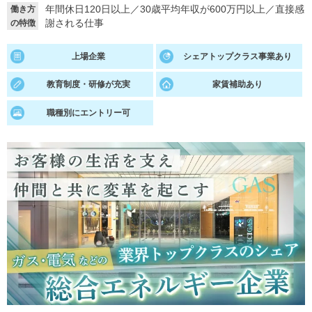
年間休日120日以上
／
30歳平均年収が600万円以上
／
直接感
働き方
謝される仕事
の特徴
就活支援
就活コラム
就活ノウハウが満載！
お役立ち記事・相談室など
上場企業
シェアトップクラス事業あり
適職診断
就活チャンネル
教育制度・研修が充実
家賃補助あり
あなたに合う仕事を診断！
動画で対策講座をチェック
職種別にエントリー可
就活ニュースペーパー
よくある質問
就活時事ニュースを更新
不明点があればこちら