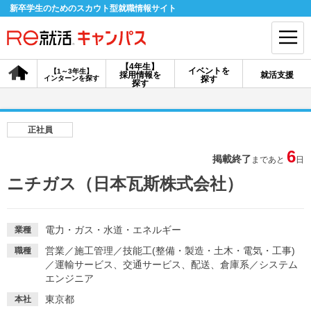
新卒学生のためのスカウト型就職情報サイト
【4年生】
イベントを
【1～3年生】
採用情報を
就活支援
インターンを探す
探す
会員登録
ログイン
探す
会員ID・パスワードを忘れた方はこちら
正社員
探す
6
掲載終了
まであと
日
ニチガス（日本瓦斯株式会社）
【4年生】
【4年生】
【1～3年生】
採用情報を探す
説明会を探す
インターンを探す
電力・ガス・水道・エネルギー
業種
営業
／
施工管理
／
技能工(整備・製造・土木・電気・工事)
職種
イベントを探す
スカウト
お知らせ
／
運輸サービス、交通サービス、配送、倉庫系
／
システム
エンジニア
就活ノウハウ・サポート
東京都
本社