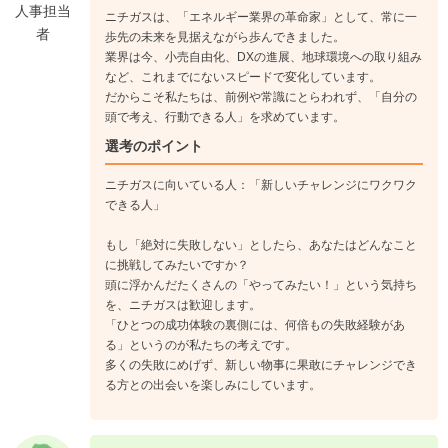
人事担当
ニチガスは、「エネルギー業界の革命家」として、常に一
者
歩先の未来を見据えながら歩んできました。
業界は今、小売自由化、DXの進展、地球環境への取り組み
など、これまでにないスピードで変化しています。
だからこそ私たちは、前例や常識にとらわれず、「自分の
頭で考え、行動できる人」を求めています。
選考のポイント
ニチガスに向いている人：「新しいチャレンジにワクワク
できる人」
もし「絶対に失敗しない」としたら、あなたはどんなこと
に挑戦してみたいですか？
頭に浮かんだたくさんの「やってみたい！」という気持ち
を、ニチガスは歓迎します。
「ひとつの成功体験の裏側には、何倍もの失敗経験があ
る」というのが私たちの考えです。
多くの失敗にめげず、新しい物事に果敢にチャレンジでき
る方との出会いを楽しみにしています。