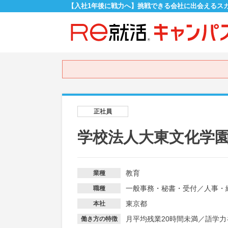
【入社1年後に戦力へ】挑戦できる会社に出会えるス
正社員
学校法人大東文化学
教育
業種
一般事務・秘書・受付
／
人事・
職種
東京都
本社
月平均残業20時間未満
／
語学力
働き方の特徴