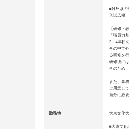
■対外系の
入試広報
【研修・
「職員力
2～4年目
その中で
る研修を
研修後に
そのため
また、事
ご用意し
自分に必
勤務地
大東文化
■大東文化