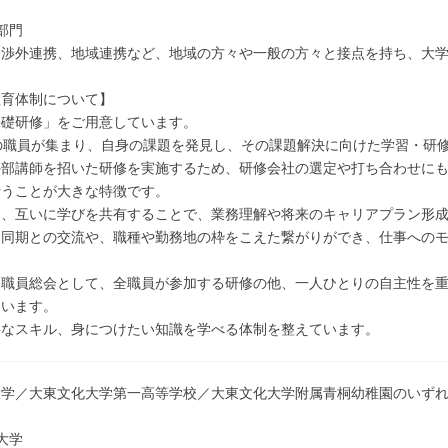
部門
、渉外連携、地域連携など、地域の方々や一般の方々と接点を持ち、大
教育体制について】
基礎研修」をご用意しています。
の職員が集まり、自身の課題を発見し、その課題解決に向けた学習・研
外部講師を招いた研修を実施するため、研修会社の選定や打ち合わせに
行うことが大きな特徴です。
は、互いに学びを共有することで、業務理解や将来のキャリアプラン形
、同期との交流や、職種や勤務地の枠をこえた繋がりができ、仕事への
務職員総会として、全職員が参加する研修の他、一人ひとりの自主性を
ています。
要なスキル、身につけたい知識を学べる体制を整えています。
大学／大東文化大学第一高等学校／大東文化大学附属青桐幼稚園のいず
大学