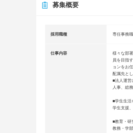
募集概要
採用職種
専任事務
仕事内容
様々な部
員を目指
ョンをお
配属先と
■法人運営
人事、総
■学生生活
学生支援
■教育・研
教務・学