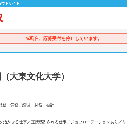
カウトサイト
※現在、応募受付を停止しています。
園（大東文化大学）
総務・労務
／
経理・財務・会計
を活かせる仕事
／
直接感謝される仕事
／
ジョブローテーションあり
／
リ