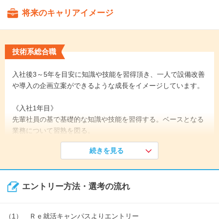
将来のキャリアイメージ
技術系総合職
入社後3～5年を目安に知識や技能を習得頂き、一人で設備改善
や導入の企画立案ができるような成長をイメージしています。
《入社1年目》
先輩社員の基で基礎的な知識や技能を習得する。ベースとなる
業務について習熟を図る。
↓
続きを見る
《入社5年目》
設備改善や設備導入などの経験値を積むことで、自ら行動でき
る業務の幅を広げる。
エントリー方法・選考の流れ
↓
《入社10年目》
会社の業績に影響を与えるような大きな投資案件を主体となっ
（1） Ｒｅ就活キャンパスよりエントリー