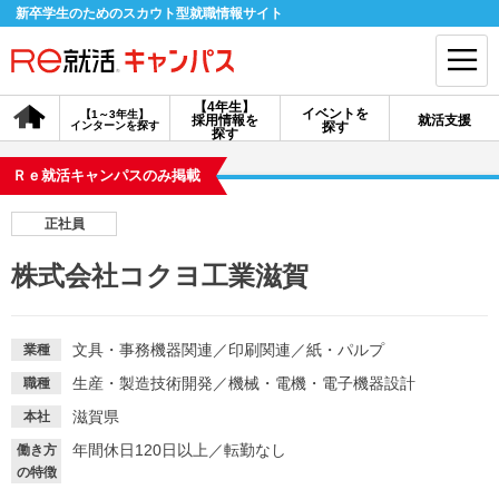
新卒学生のためのスカウト型就職情報サイト
【4年生】
イベントを
【1～3年生】
採用情報を
就活支援
インターンを探す
探す
会員登録
ログイン
探す
Ｒｅ就活キャンパスのみ掲載
会員ID・パスワードを忘れた方はこちら
正社員
探す
株式会社コクヨ工業滋賀
【4年生】
【4年生】
【1～3年生】
採用情報を探す
説明会を探す
インターンを探す
文具・事務機器関連
／
印刷関連
／
紙・パルプ
業種
生産・製造技術開発
／
機械・電機・電子機器設計
職種
イベントを探す
スカウト
お知らせ
滋賀県
本社
年間休日120日以上
／
転勤なし
働き方
の特徴
就活ノウハウ・サポート