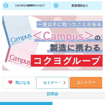
家賃補助あり
入社3年以内離職率15％以下
就活支援
就活コラム
就活ノウハウが満載！
お役立ち記事・相談室など
適職診断
就活チャンネル
あなたに合う仕事を診断！
動画で対策講座をチェック
就活ニュースペーパー
よくある質問
就活時事ニュースを更新
不明点があればこちら
エントリー
気になる
セミナー・
説明会