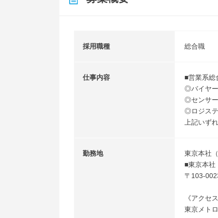
採用職種
総合職
仕事内容
■営業系総
◎バイヤ
◎センサー
◎ロジステ
上記いず
勤務地
東京本社
■東京本社
〒103-0
《アクセ
東京メトロ