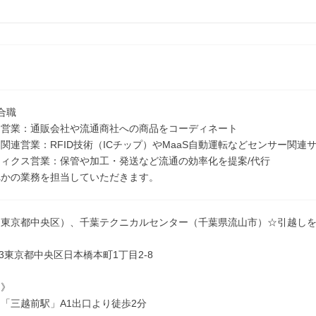
合職
ー営業：通販会社や流通商社への商品をコーディネート
関連営業：RFID技術（ICチップ）やMaaS自動運転などセンサー関連
ィクス営業：保管や加工・発送など流通の効率化を提案/代行
れかの業務を担当していただきます。
（東京都中央区）、千葉テクニカルセンター（千葉県流山市）☆引越し
023東京都中央区日本橋本町1丁目2-8
ス》
「三越前駅」A1出口より徒歩2分