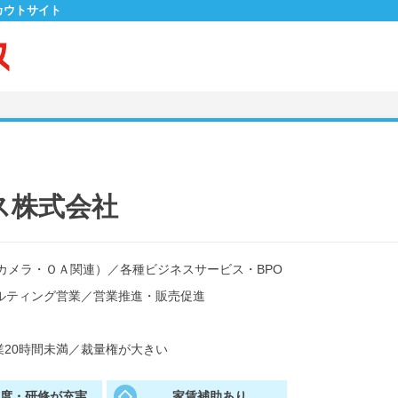
カウトサイト
ス株式会社
カメラ・ＯＡ関連）
／
各種ビジネスサービス・BPO
ルティング営業
／
営業推進・販売促進
20時間未満
／
裁量権が大きい
制度・研修が充実
家賃補助あり