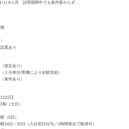
有り) 6ヵ月 試用期間中でも条件変わらず。
禁煙
項〉
室設置あり
 （規定あり）
（１分単位/実働により全額支給）
 （条件あり）
122日】
日制（土日）
暇（5日）
暇14日～20日（入社初日付与／1時間単位で取得可）