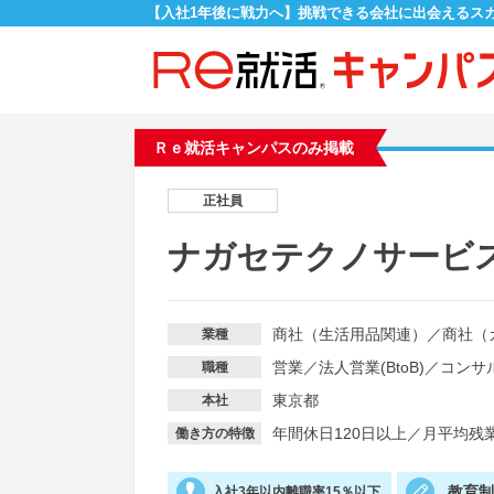
【入社1年後に戦力へ】挑戦できる会社に出会えるス
Ｒｅ就活キャンパスのみ掲載
正社員
ナガセテクノサービ
商社（生活用品関連）
／
商社（
業種
営業
／
法人営業(BtoB)
／
コンサ
職種
東京都
本社
年間休日120日以上
／
月平均残業
働き方の特徴
教育
入社3年以内離職率15％以下