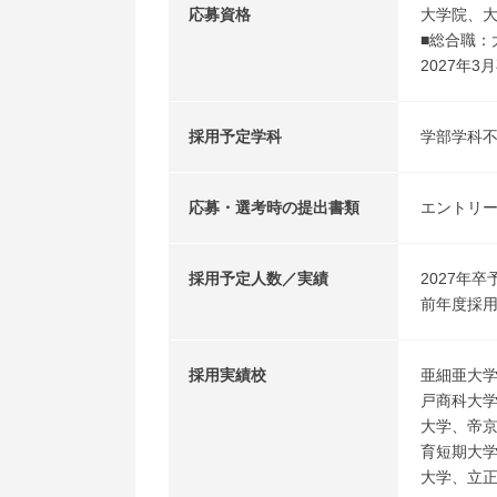
応募資格
大学院、
■総合職：
2027年
採用予定学科
学部学科
応募・選考時の提出書類
エントリ
採用予定人数／実績
2027年卒
前年度採用
採用実績校
亜細亜大
戸商科大
大学、帝
育短期大
大学、立