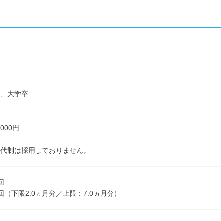
了、大学卒
】
000円
業代制は採用しておりません。
回
回（下限2.0ヵ月分／上限：7.0ヵ月分）