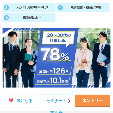
教育制度・研修が充実
入社3年以内離職率15％以下
就活支援
就活コラム
就活ノウハウが満載！
お役立ち記事・相談室など
家賃補助あり
適職診断
就活チャンネル
あなたに合う仕事を診断！
動画で対策講座をチェック
就活ニュースペーパー
よくある質問
就活時事ニュースを更新
不明点があればこちら
エントリー
気になる
セミナー・
説明会