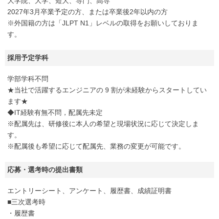
大学院、大学、短大、専門、高専
2027年3月卒業予定の方、または卒業後2年以内の方
※外国籍の方は「JLPT N1」レベルの取得をお願いしておりま
す。
採用予定学科
学部学科不問
★当社で活躍するエンジニアの 9 割が未経験からスタートしてい
ます★
◆IT経験有無不問，配属先未定
※配属先は、研修後に本人の希望と現場状況に応じて決定しま
す。
※配属後も希望に応じて配属先、業務の変更が可能です。
応募・選考時の提出書類
エントリーシート、アンケート、履歴書、成績証明書
■三次選考時
・履歴書