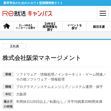
新卒学生のためのスカウト型就職情報サイト
【4年生】
イベントを
【1～3年生】
採用情報を
就活支援
インターンを探す
探す
会員登録
ログイン
探す
会員ID・パスワードを忘れた方はこちら
正社員
探す
株式会社阪栄マネージメント
【4年生】
【4年生】
【1～3年生】
採用情報を探す
説明会を探す
インターンを探す
ソフトウェア・情報処理
／
インターネット・ゲーム関連
／
業種
その他ソフトウェア・情報処理
プログラマ
／
システムエンジニア
／
システム運用・保守
職種
イベントを探す
スカウト
お知らせ
大阪府
本社
年間休日120日以上
／
転勤なし
／
月平均残業20時間未満
働き方
就活ノウハウ・サポート
の特徴