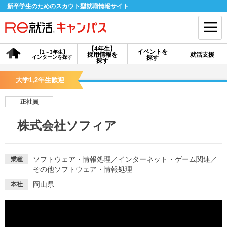
新卒学生のためのスカウト型就職情報サイト
【4年生】
イベントを
【1～3年生】
採用情報を
就活支援
インターンを探す
探す
会員登録
ログイン
探す
大学1,2年生歓迎
会員ID・パスワードを忘れた方はこちら
正社員
探す
株式会社ソフィア
【4年生】
【4年生】
【1～3年生】
採用情報を探す
説明会を探す
インターンを探す
ソフトウェア・情報処理
／
インターネット・ゲーム関連
／
業種
その他ソフトウェア・情報処理
岡山県
本社
イベントを探す
スカウト
お知らせ
就活ノウハウ・サポート