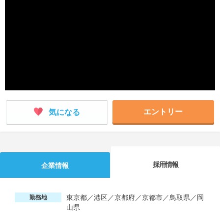
就活支援
就活コラム
就活ノウハウが満載！
お役立ち記事・相談室など
適職診断
就活チャンネル
あなたに合う仕事を診断！
動画で対策講座をチェック
就活ニュースペーパー
よくある質問
就活時事ニュースを更新
不明点があればこちら
エントリー
気になる
採用情報
企業情報
東京都／港区／京都府／京都市／鳥取県／岡
勤務地
山県