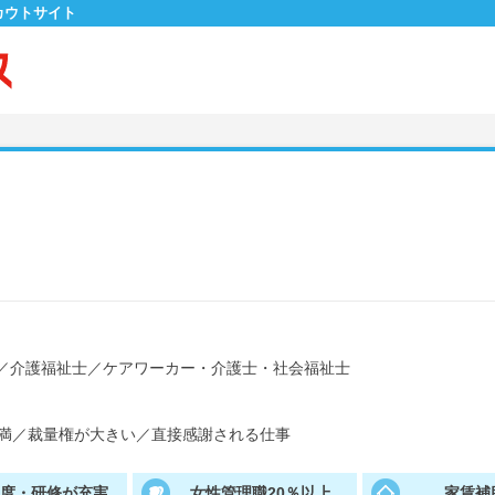
カウトサイト
／
介護福祉士
／
ケアワーカー・介護士・社会福祉士
満
／
裁量権が大きい
／
直接感謝される仕事
制度・研修が充実
女性管理職20％以上
家賃補