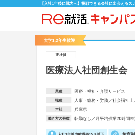
【入社1年後に戦力へ】挑戦できる会社に出会えるス
大学1,2年生歓迎
正社員
医療法人社団創生会
医療・福祉・介護サービス
業種
人事・総務・労務
／
社会福祉士
職種
兵庫県
本社
転勤なし
／
月平均残業20時間未
働き方の特徴
教育
入社3年以内離職率15％以下