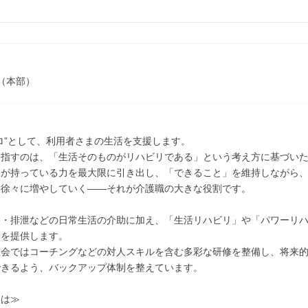
（本部）
ロ”として、利用者さまの生活を支援します。
目指すのは、「生活そのものがリハビリである」という考え方に基づい
まが持っている力を最大限に引き出し、「できること」を維持しながら
を徐々に増やしていく――それが介護職の大きな役割です。
浴・排泄などの日常生活の介助に加え、「生活リハビリ」や「パワーリ
護を提供します。
生会ではコーチングなどの対人スキルを含む多彩な研修を整備し、将来
できるよう、バックアップ体制を整えています。
には≫