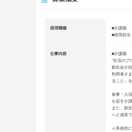
採用職種
■介護職
■採用担当
仕事内容
■介護職
“生活のプ
創生会が
利用者さ
ること」
食事・入
を促す介
また、創
へと成長
≪具体的