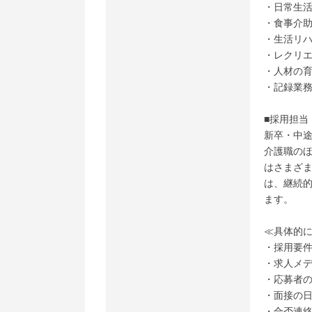
・日常生
・食事介
・生活リ
・レクリ
・人材の
・記録業
■採用担当
新卒・中
介護職の
はさまざ
は、継続
ます。
≪具体的
・採用要
・求人メ
・応募者
・面接の
・合否連