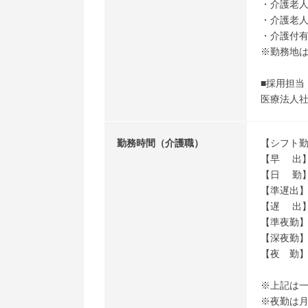
・介護老人
・介護老
・介護付
※勤務地
■採用担当
医療法人社
勤務時間（介護職）
【シフト勤
【早 出】0
【日 勤】0
【準遅出】10
【遅 出】1
【準夜勤】14
【深夜勤】2
【夜 勤】1
※上記は
※夜勤は月