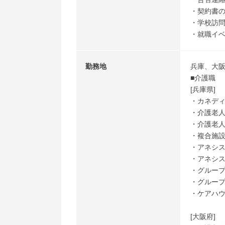
・契約書
・学校訪
・就職イ
勤務地
兵庫、大
■介護職
[兵庫県]
・カネデ
・介護老人
・介護老人
・複合施
・アネシ
・アネシ
・グループ
・グループ
・ケアハウ
[大阪府]