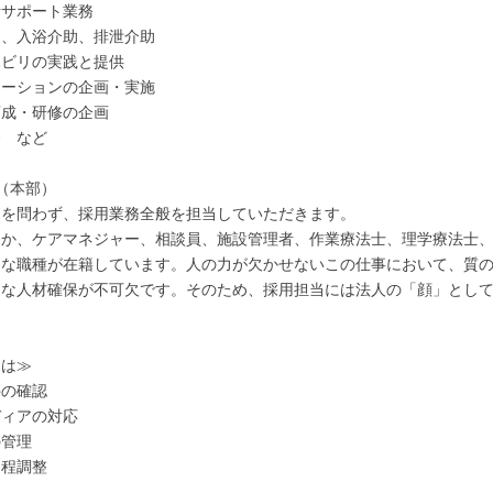
活サポート業務
助、入浴介助、排泄介助
ハビリの実践と提供
エーションの企画・実施
育成・研修の企画
務 など
（本部）
途を問わず、採用業務全般を担当していただきます。
ほか、ケアマネジャー、相談員、施設管理者、作業療法士、理学療法士
まな職種が在籍しています。人の力が欠かせないこの仕事において、質
的な人材確保が不可欠です。そのため、採用担当には法人の「顔」とし
には≫
件の確認
ディアの対応
の管理
日程調整
絡