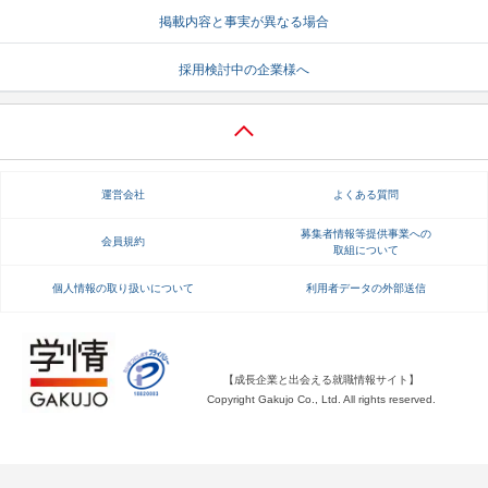
掲載内容と事実が異なる場合
就活支援
就活コラム
採用検討中の企業様へ
就活ノウハウが満載！
お役立ち記事・相談室など
適職診断
就活チャンネル
あなたに合う仕事を診断！
動画で対策講座をチェック
運営会社
よくある質問
就活ニュースペーパー
よくある質問
就活時事ニュースを更新
不明点があればこちら
募集者情報等提供事業への
会員規約
取組について
個人情報の取り扱いについて
利用者データの外部送信
【成長企業と出会える就職情報サイト】
Copyright Gakujo Co., Ltd. All rights reserved.