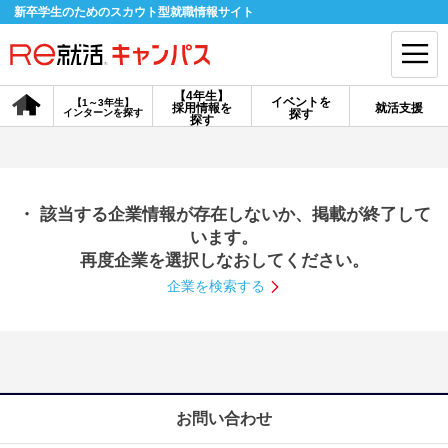
新卒学生のためのスカウト型就職情報サイト
【4年生】
イベントを
【1～3年生】
採用情報を
就活支援
インターンを探す
探す
会員登録
ログイン
探す
会員ID・パスワードを忘れた方はこちら
・ 該当する企業情報が存在しないか、掲載が終了して
探す
います。
再度企業を選択しなおしてください。
企業を検索する
【4年生】
【4年生】
【1～3年生】
採用情報を探す
説明会を探す
インターンを探す
イベントを探す
スカウト
お知らせ
お問い合わせ
就活ノウハウ・サポート