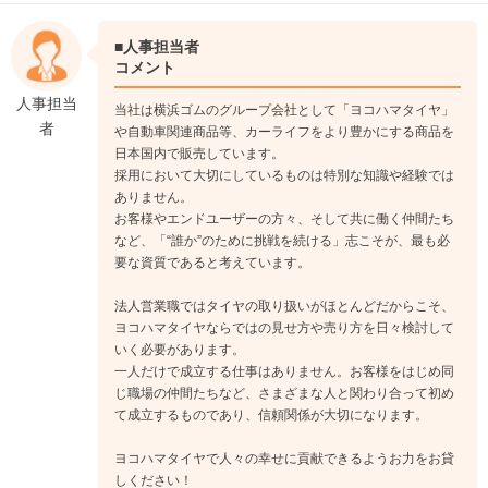
課題の実行管理者として、組織・部下の管理監督・指導を行
い、広範囲的な課題を遂行する立場となります。
■人事担当者
コメント
人事担当
当社は横浜ゴムのグループ会社として「ヨコハマタイヤ」
者
や自動車関連商品等、カーライフをより豊かにする商品を
日本国内で販売しています。
採用において大切にしているものは特別な知識や経験では
ありません。
お客様やエンドユーザーの方々、そして共に働く仲間たち
など、「“誰か”のために挑戦を続ける」志こそが、最も必
要な資質であると考えています。
法人営業職ではタイヤの取り扱いがほとんどだからこそ、
ヨコハマタイヤならではの見せ方や売り方を日々検討して
いく必要があります。
一人だけで成立する仕事はありません。お客様をはじめ同
じ職場の仲間たちなど、さまざまな人と関わり合って初め
て成立するものであり、信頼関係が大切になります。
ヨコハマタイヤで人々の幸せに貢献できるようお力をお貸
しください！