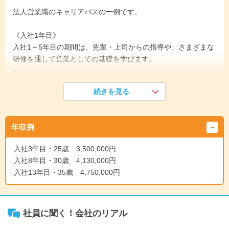
法人営業職のキャリアパスの一例です。
《入社1年目》
入社1～5年目の期間は、先輩・上司からの指導や、さまざまな
研修を通して営業としての基礎を学びます。
↓
《入社5年目》
続きを見る
入社5～10年目の期間は、営業としてのさらなるスキルアップ
と、後輩の指導育成を行います。
この期間で主任級や係長級に昇格される方が多いです。
年収例
↓
《入社10年目》
入社3年目・25歳 3,500,000円
入社10～25年目の期間は、会社の中核社員として、メンバーの
入社8年目・30歳 4,130,000円
模範となり、仕事を進めていきます。
入社13年目・35歳 4,750,000円
また、この期間に所長や担当課長・担当部長などに昇格し、部
下の指導育成も行います。
↓
《入社25年目》
社員に聞く！会社のリアル
入社25年目以降は営業部長やカンパニー社長へ昇格し、会社の