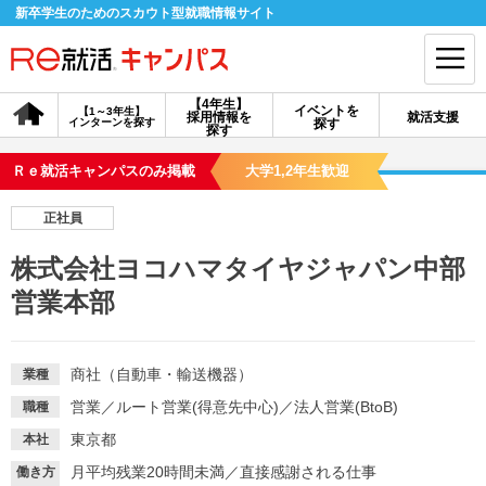
新卒学生のためのスカウト型就職情報サイト
【4年生】
イベントを
【1～3年生】
採用情報を
就活支援
インターンを探す
探す
会員登録
ログイン
探す
Ｒｅ就活キャンパスのみ掲載
大学1,2年生歓迎
会員ID・パスワードを忘れた方はこちら
正社員
探す
株式会社ヨコハマタイヤジャパン中部
営業本部
【4年生】
【4年生】
【1～3年生】
採用情報を探す
説明会を探す
インターンを探す
商社（自動車・輸送機器）
業種
イベントを探す
スカウト
お知らせ
営業
／
ルート営業(得意先中心)
／
法人営業(BtoB)
職種
東京都
本社
就活ノウハウ・サポート
月平均残業20時間未満
／
直接感謝される仕事
働き方