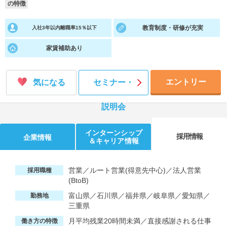
の特徴
就活支援
就活コラム
教育制度・研修が充実
入社3年以内離職率15％以下
就活ノウハウが満載！
お役立ち記事・相談室など
家賃補助あり
適職診断
就活チャンネル
あなたに合う仕事を診断！
動画で対策講座をチェック
エントリー
気になる
セミナー・
就活ニュースペーパー
よくある質問
説明会
就活時事ニュースを更新
不明点があればこちら
インターンシップ
採用情報
企業情報
＆キャリア情報
営業／ルート営業(得意先中心)／法人営業
採用職種
(BtoB)
富山県／石川県／福井県／岐阜県／愛知県／
勤務地
三重県
月平均残業20時間未満／直接感謝される仕事
働き方の特徴