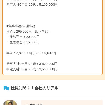
への提案力も身につきます。
新卒入社6年目 20代：5,100,000円
↓
《入社6年目》
自分の営業スタイルも確立し、年収600～700万を目指すことも
できます。後輩のマネジメントにも意識しながら活躍していた
■営業事務/管理事務
だきます。
月給：205,000円（以下含む）
・業務手当：20,000円
営業事務
・昼食手当：15,000円
年収：2,800,000円～3,500,000円
当社の事務職は2つありますが、中でも営業事務は一般のお客
様との関わりが多いお仕事になります。
新卒入社6年目 28歳：3,800,000円
主な業務は電話応対、来客応対、となり
中途入社3年目 25歳：3,500,000円
住宅を購入されたいお客様、売却をされたいお客様、リフォー
ムされたいお客様等相談内容は様々ですが、営業スタッフにス
ムーズに接客できるよう、お客様の節目となる窓口として活躍
していただきます。
社員に聞く！会社のリアル
余裕がある時間は、他の事務員と協力してデータの入力作業も
していただきます。