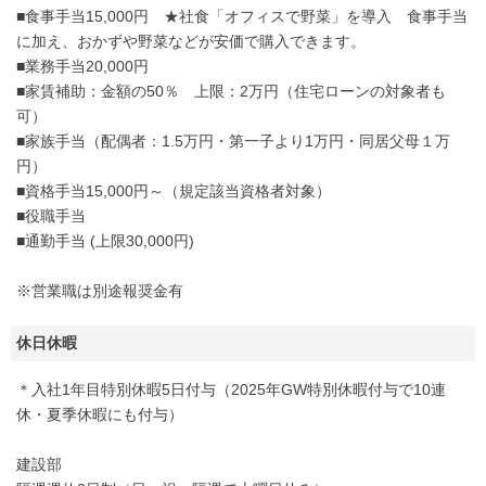
■食事手当15,000円 ★社食「オフィスで野菜」を導入 食事手当
に加え、おかずや野菜などが安価で購入できます。
■業務手当20,000円
■家賃補助：金額の50％ 上限：2万円（住宅ローンの対象者も
可）
■家族手当（配偶者：1.5万円・第一子より1万円・同居父母１万
円）
■資格手当15,000円～（規定該当資格者対象）
■役職手当
■通勤手当 (上限30,000円)
※営業職は別途報奨金有
休日休暇
＊入社1年目特別休暇5日付与（2025年GW特別休暇付与で10連
休・夏季休暇にも付与）
建設部