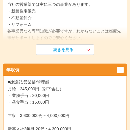
当社の営業部では主に三つの事業があります。
・新築住宅販売
・不動産仲介
・リフォーム
各事業異なる専門知識が必要ですが、わからないことは都度先
輩がサポートしますのでご安心ください。
新築販売、不動産仲介については住宅の売買があるため宅地建
続きを見る
物取引士の資格が必要になります。
すぐに取れる資格ではないですが、勉強を通して業務の知識も
身につき、お給料や顧客への信頼度もUPします。
年収例
《入社1年目》
■建設部/営業部/管理部
先輩社員と同行して、接客のイメージをつかんでいただきま
月給：245,000円（以下含む）
す。一度に全部教えても覚えられないので、先輩が担当するお
・業務手当：20,000円
客様のその時々の状況を見ながらゆっくり教えていきます。
・昼食手当：15,000円
↓
《入社3年目》
年収：3,600,000円～4,000,000円
先輩にサポートしてもらいながら基本は一人でお客様と商談し
ていただきます。ある程度各事業の内容にも慣れていきお客様
新卒入社2年目 20代：4,300,000円