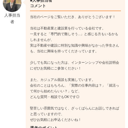
■人事担当者
コメント
人事担当
《入社1年目》
当社のページをご覧いただき、ありがとうございます！
者
電話の受け答えの仕方、来客時の案内の仕方など顧客への接客
当社は不動産業と建設業を行っている会社です。
の仕方を先輩に教えてもらいながら学びます。特に難しい知識
一見すると「専門的で難しそう...」と感じる方もいるかも
は不要ですが、簡単なデータ入力からPC作業にも慣れていただ
しれませんが、
きます♪
実は不動産や建設に特別な知識や興味がなかった学生さん
↓
も、当社に興味を持ってくださっています。
《入社3年目》
スムーズに接客ができるようになり、接客中のご家族のお子様
少しでも気になった方は、インターンシップや会社説明会
の面倒を見るときも。一緒にサブスクを見たり話を聞いてあげ
にぜひお気軽にご参加ください！
たり、見守ってあげるだけでも営業スタッフは助かります(*´ω
また、カジュアル面談も実施しています。
｀)
会社のことはもちろん、「実際の仕事内容は？」「就活っ
て何から始めたらいい？」など、
どんな質問・相談でもOKです◎
堅苦しい雰囲気ではなく、ざっくばらんにお話しできれば
と思っていますので、
ぜひお気軽にお申込くださいね！