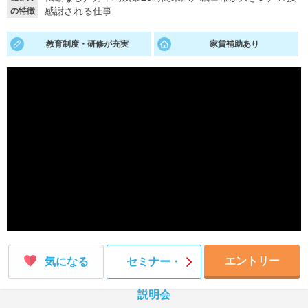
感謝される仕事
の特徴
就活支援
就活コラム
教育制度・研修が充実
家賃補助あり
就活ノウハウが満載！
お役立ち記事・相談室など
適職診断
就活チャンネル
あなたに合う仕事を診断！
動画で対策講座をチェック
就活ニュースペーパー
よくある質問
就活時事ニュースを更新
不明点があればこちら
エントリー
気になる
セミナー・
説明会