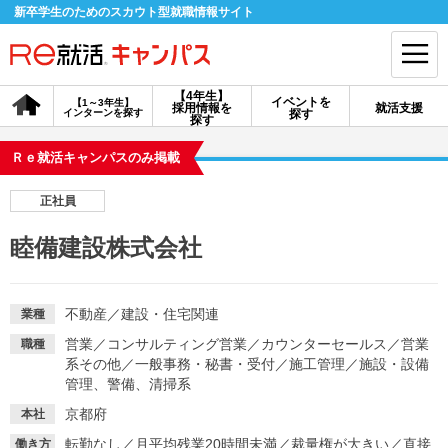
新卒学生のためのスカウト型就職情報サイト
【4年生】
イベントを
【1～3年生】
採用情報を
就活支援
インターンを探す
探す
会員登録
ログイン
探す
Ｒｅ就活キャンパスのみ掲載
会員ID・パスワードを忘れた方はこちら
正社員
探す
睦備建設株式会社
【4年生】
【4年生】
【1～3年生】
採用情報を探す
説明会を探す
インターンを探す
不動産
／
建設・住宅関連
業種
営業
／
コンサルティング営業
／
カウンターセールス
／
営業
職種
系その他
／
一般事務・秘書・受付
／
施工管理
／
施設・設備
イベントを探す
スカウト
お知らせ
管理、警備、清掃系
京都府
本社
就活ノウハウ・サポート
転勤なし
／
月平均残業20時間未満
／
裁量権が大きい
／
直接
働き方