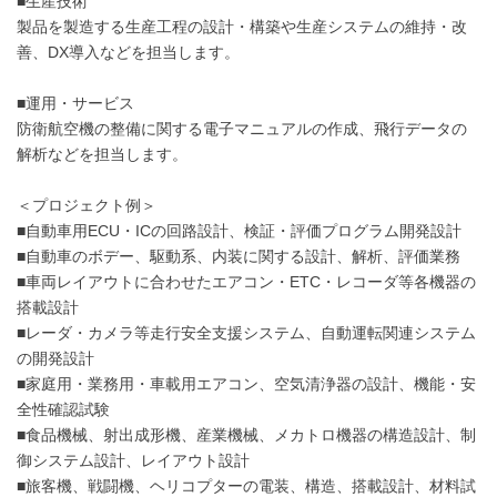
■生産技術
製品を製造する生産工程の設計・構築や生産システムの維持・改
善、DX導入などを担当します。
■運用・サービス
防衛航空機の整備に関する電子マニュアルの作成、飛行データの
解析などを担当します。
＜プロジェクト例＞
■自動車用ECU・ICの回路設計、検証・評価プログラム開発設計
■自動車のボデー、駆動系、内装に関する設計、解析、評価業務
■車両レイアウトに合わせたエアコン・ETC・レコーダ等各機器の
搭載設計
■レーダ・カメラ等走行安全支援システム、自動運転関連システム
の開発設計
■家庭用・業務用・車載用エアコン、空気清浄器の設計、機能・安
全性確認試験
■食品機械、射出成形機、産業機械、メカトロ機器の構造設計、制
御システム設計、レイアウト設計
■旅客機、戦闘機、ヘリコプターの電装、構造、搭載設計、材料試