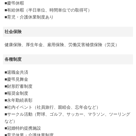
■慶弔休暇
■有給休暇（半日単位、時間単位での取得可）
■育児・介護休業制度あり
社会保険
健康保険、厚生年金、雇用保険、労働災害補償保険（労災）
各種制度
■退職金共済
■慶弔見舞金
■財形貯蓄制度
■報奨金制度
■永年勤続表彰
■社内イベント（社員旅行、親睦会、忘年会など）
■サークル活動（野球、ゴルフ、サッカー、マラソン、ツーリング
など）
■冠婚特約提携施設
■育児休業・介護休業制度