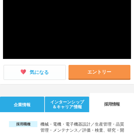
就活支援
就活コラム
就活ノウハウが満載！
お役立ち記事・相談室など
適職診断
就活チャンネル
あなたに合う仕事を診断！
動画で対策講座をチェック
就活ニュースペーパー
よくある質問
就活時事ニュースを更新
不明点があればこちら
エントリー
気になる
インターンシップ
採用情報
企業情報
＆キャリア情報
機械・電機・電子機器設計／生産管理・品質
採用職種
管理・メンテナンス／評価・検査、研究・開