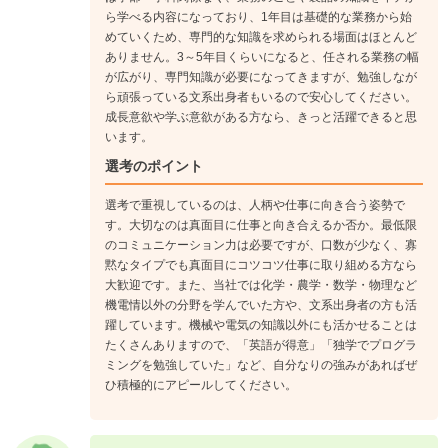
ら学べる内容になっており、1年目は基礎的な業務から始
めていくため、専門的な知識を求められる場面はほとんど
ありません。3～5年目くらいになると、任される業務の幅
が広がり、専門知識が必要になってきますが、勉強しなが
ら頑張っている文系出身者もいるので安心してください。
成長意欲や学ぶ意欲がある方なら、きっと活躍できると思
います。
選考のポイント
選考で重視しているのは、人柄や仕事に向き合う姿勢で
す。大切なのは真面目に仕事と向き合えるか否か。最低限
のコミュニケーション力は必要ですが、口数が少なく、寡
黙なタイプでも真面目にコツコツ仕事に取り組める方なら
大歓迎です。また、当社では化学・農学・数学・物理など
機電情以外の分野を学んでいた方や、文系出身者の方も活
躍しています。機械や電気の知識以外にも活かせることは
たくさんありますので、「英語が得意」「独学でプログラ
ミングを勉強していた」など、自分なりの強みがあればぜ
ひ積極的にアピールしてください。