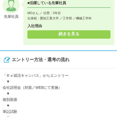
■活躍している先輩社員
MOさん ／ 社歴：3年目
先輩社員
出身校：愛知工業大学 ／工学部 ／機械工学科
入社理由
続きを見る
エントリー方法・選考の流れ
「Ｒｅ就活キャンパス」からエントリー
▼
会社説明会（対面／WEBにて実施）
▼
個別面接
▼
筆記試験