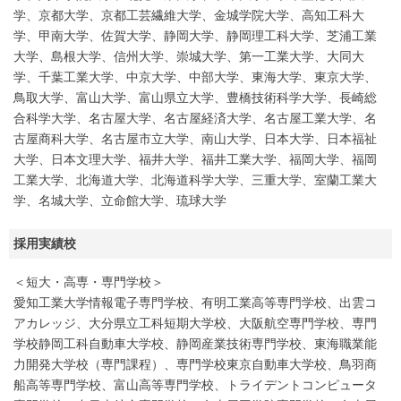
学、京都大学、京都工芸繊維大学、金城学院大学、高知工科大
学、甲南大学、佐賀大学、静岡大学、静岡理工科大学、芝浦工業
大学、島根大学、信州大学、崇城大学、第一工業大学、大同大
学、千葉工業大学、中京大学、中部大学、東海大学、東京大学、
鳥取大学、富山大学、富山県立大学、豊橋技術科学大学、長崎総
合科学大学、名古屋大学、名古屋経済大学、名古屋工業大学、名
古屋商科大学、名古屋市立大学、南山大学、日本大学、日本福祉
大学、日本文理大学、福井大学、福井工業大学、福岡大学、福岡
工業大学、北海道大学、北海道科学大学、三重大学、室蘭工業大
学、名城大学、立命館大学、琉球大学
採用実績校
＜短大・高専・専門学校＞
愛知工業大学情報電子専門学校、有明工業高等専門学校、出雲コ
アカレッジ、大分県立工科短期大学校、大阪航空専門学校、専門
学校静岡工科自動車大学校、静岡産業技術専門学校、東海職業能
力開発大学校（専門課程）、専門学校東京自動車大学校、鳥羽商
船高等専門学校、富山高等専門学校、トライデントコンピュータ