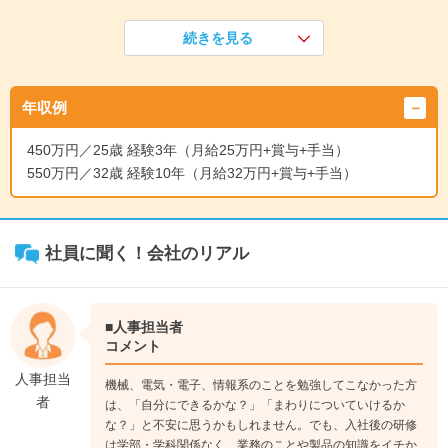
《入社1年目》
続きを見る
1～2ヶ月間、研修を行った後に現場配属となり、配属先ではOJ
Tで仕事を覚えていきます。先輩から業務を教わりつつ、まず
は部品図の作成から携わっていきます。
年収例
↓
《入社3年目》
450万円／25歳 経験3年（月給25万円+賞与+手当）
複数の部品を組み合わせた状態の組立図の作成を任されるよう
550万円／32歳 経験10年（月給32万円+賞与+手当）
になります。また、新入社員の面倒を見るなど、少しずつ後輩
の指導・育成にも携わるようになります。
↓
《入社5年目》
社員に聞く！会社のリアル
早ければ数名をまとめるリーダー的なポジションで仕事をする
ようになります。また、プロジェクトの主要メンバーとして打
ち合わせにも参加するようになります。
■人事担当者
コメント
人事担当
機械、電気・電子、情報系のことを勉強してこなかった方
者
は、「自分にできるかな？」「まわりについていけるか
な？」と不安に思うかもしれません。でも、入社後の研修
は学部・学科関係なく、業務のことや製品の知識をイチか