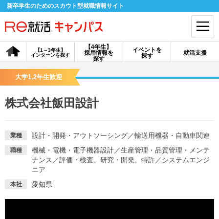
新卒学生のためのスカウト型就職情報サイト
【4年生】
イベントを
【1～3年生】
採用情報を
就活支援
インターンを探す
探す
会員登録
ログイン
探す
大学1,2年生歓迎
会員ID・パスワードを忘れた方はこちら
株式会社飯田設計
探す
設計・開発・アウトソーシング
／
輸送用機器・自動車関連
業種
【4年生】
【4年生】
【1～3年生】
採用情報を探す
説明会を探す
インターンを探す
機械・電機・電子機器設計
／
生産管理・品質管理・メンテ
職種
ナンス
／
評価・検査、研究・開発、特許
／
システムエンジ
ニア
イベントを探す
スカウト
お知らせ
愛知県
本社
就活ノウハウ・サポート