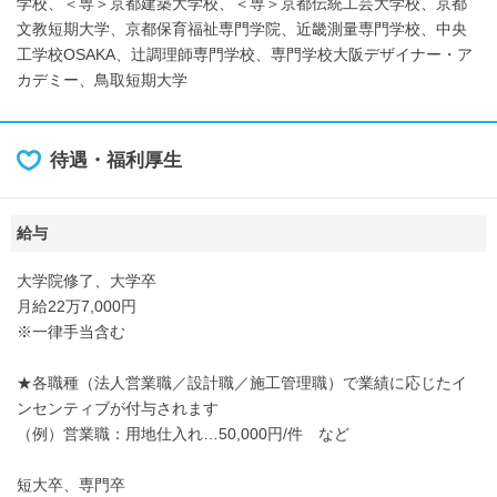
学校、＜専＞京都建築大学校、＜専＞京都伝統工芸大学校、京都
文教短期大学、京都保育福祉専門学院、近畿測量専門学校、中央
工学校OSAKA、辻調理師専門学校、専門学校大阪デザイナー・ア
カデミー、鳥取短期大学
待遇・福利厚生
給与
大学院修了、大学卒
月給22万7,000円
※一律手当含む
★各職種（法人営業職／設計職／施工管理職）で業績に応じたイ
ンセンティブが付与されます
（例）営業職：用地仕入れ…50,000円/件 など
短大卒、専門卒