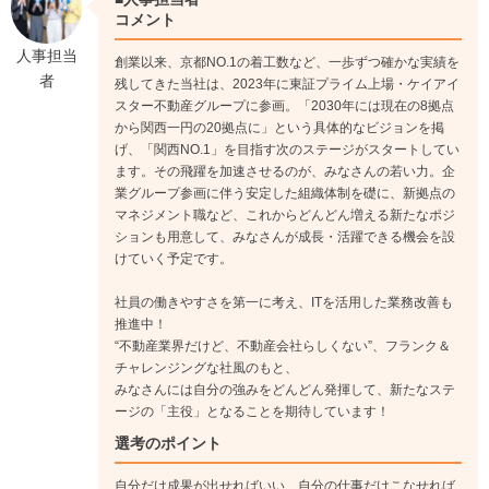
《入社3年目》
コメント
自身もメンターとして後輩の育成に関わる一方、担当エリアの
人事担当
創業以来、京都NO.1の着工数など、一歩ずつ確かな実績を
土地の仕入れなど存在感を発揮。
者
残してきた当社は、2023年に東証プライム上場・ケイアイ
自らの目標に向かって営業活動に取り組みます。
スター不動産グループに参画。「2030年には現在の8拠点
宅建などの資格取得にもいち早くチャレンジしましょう！
から関西一円の20拠点に」という具体的なビジョンを掲
↓
げ、「関西NO.1」を目指す次のステージがスタートしてい
《入社6年目》
ます。その飛躍を加速させるのが、みなさんの若い力。企
業グループ参画に伴う安定した組織体制を礎に、新拠点の
チームリーダー的なポジションに。プレイングマネージャーと
マネジメント職など、これからどんどん増える新たなポジ
して自身の成果だけでなく、チームの成果も支えます。
ションも用意して、みなさんが成長・活躍できる機会を設
2030年20拠点を目指す当社だからこそ、新たな営業拠点のマネ
けていく予定です。
ジメント職につくチャンスも！
社員の働きやすさを第一に考え、ITを活用した業務改善も
推進中！
“不動産業界だけど、不動産会社らしくない”、フランク＆
チャレンジングな社風のもと、
みなさんには自分の強みをどんどん発揮して、新たなステ
ージの「主役」となることを期待しています！
選考のポイント
自分だけ成果が出せればいい、自分の仕事だけこなせれば