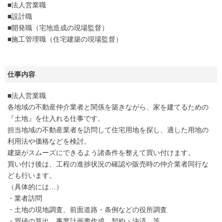
■法人営業職
■設計職
■開発職（宅地造成の現場監督）
■施工管理職（住宅建築の現場監督）
仕事内容
■法人営業職
各地域の不動産仲介業者と関係を築きながら、家を建てるための
『土地』を仕入れる仕事です。
担当地域の不動産業者を訪問して住宅用地を探し、適した用地の
利用法や価格などを検討。
建築がスムーズにできるよう諸条件を整えて買い付けます。
買い付け後は、工程の進捗状況の確認や販売時の仲介業者同行な
ども行います。
（具体的には…）
・業者訪問
・土地の現地調査、前面道路・条例などの役所調査
・買値の算出、事業計画書作成、契約・決済 等