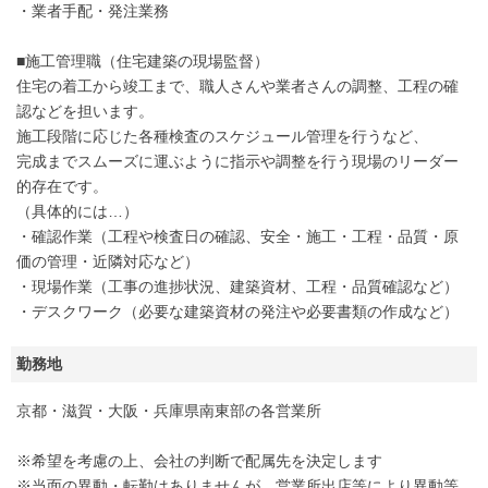
・業者手配・発注業務
■施工管理職（住宅建築の現場監督）
住宅の着工から竣工まで、職人さんや業者さんの調整、工程の確
認などを担います。
施工段階に応じた各種検査のスケジュール管理を行うなど、
完成までスムーズに運ぶように指示や調整を行う現場のリーダー
的存在です。
（具体的には…）
・確認作業（工程や検査日の確認、安全・施工・工程・品質・原
価の管理・近隣対応など）
・現場作業（工事の進捗状況、建築資材、工程・品質確認など）
・デスクワーク（必要な建築資材の発注や必要書類の作成など）
勤務地
京都・滋賀・大阪・兵庫県南東部の各営業所
※希望を考慮の上、会社の判断で配属先を決定します
※当面の異動・転勤はありませんが、営業所出店等により異動等