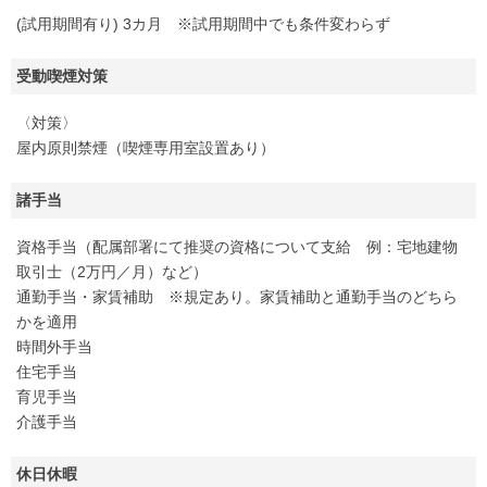
(試用期間有り) 3カ月 ※試用期間中でも条件変わらず
受動喫煙対策
〈対策〉
屋内原則禁煙（喫煙専用室設置あり）
諸手当
資格手当（配属部署にて推奨の資格について支給 例：宅地建物
取引士（2万円／月）など）
通勤手当・家賃補助 ※規定あり。家賃補助と通勤手当のどちら
かを適用
時間外手当
住宅手当
育児手当
介護手当
休日休暇