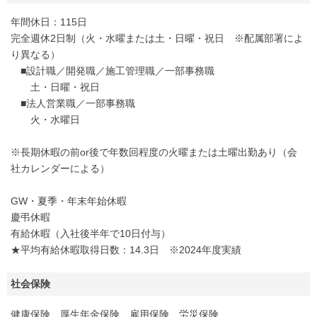
年間休日：115日
完全週休2日制（火・水曜または土・日曜・祝日 ※配属部署によ
り異なる）
■設計職／開発職／施工管理職／一部事務職
土・日曜・祝日
■法人営業職／一部事務職
火・水曜日
※長期休暇の前or後で年数回程度の火曜または土曜出勤あり（会
社カレンダーによる）
GW・夏季・年末年始休暇
慶弔休暇
有給休暇（入社後半年で10日付与）
★平均有給休暇取得日数：14.3日 ※2024年度実績
社会保険
健康保険、厚生年金保険、雇用保険、労災保険