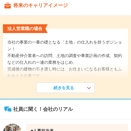
将来のキャリアイメージ
法人営業職の場合
当社の事業の一番の礎となる「土地」の仕入れを担うポジショ
ン！
不動産仲介業者への訪問、土地の調査や事業計画の作成、契約
などの仕入れの一連の業務をはじめ、
完成後の建物の引き渡し時には、お住まいになるお客様ともふ
れあえる仕事です。
続きを見る
《入社1年目》
入社後は不動産のプロとして働くための基礎を学ぶ新人研修か
らスタート。
社員に聞く！会社のリアル
その後も1年間のメンター制度で先輩同行などを経験しながら
営業ノウハウを習得します。
焦らず、一歩ずつ成長していきましょう！
↓
■人事担当者