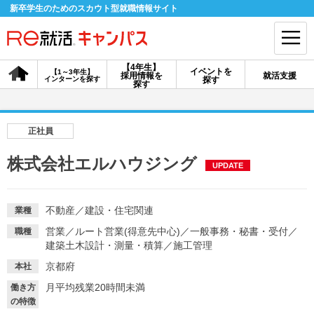
新卒学生のためのスカウト型就職情報サイト
【4年生】
イベントを
【1～3年生】
採用情報を
就活支援
インターンを探す
探す
会員登録
ログイン
探す
会員ID・パスワードを忘れた方はこちら
正社員
探す
株式会社エルハウジング
UPDATE
【4年生】
【4年生】
【1～3年生】
採用情報を探す
説明会を探す
インターンを探す
不動産
／
建設・住宅関連
業種
営業
／
ルート営業(得意先中心)
／
一般事務・秘書・受付
／
職種
建築土木設計・測量・積算
／
施工管理
イベントを探す
スカウト
お知らせ
京都府
本社
月平均残業20時間未満
働き方
就活ノウハウ・サポート
の特徴