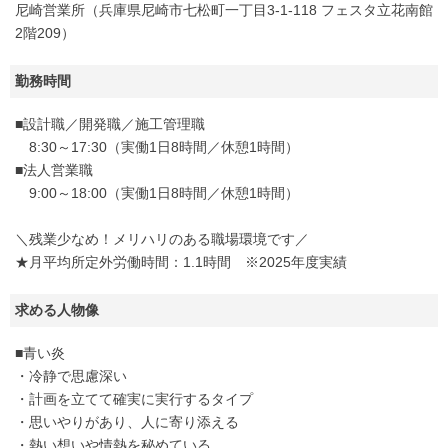
尼崎営業所（兵庫県尼崎市七松町一丁目3-1-118 フェスタ立花南館
2階209）
勤務時間
■設計職／開発職／施工管理職
8:30～17:30（実働1日8時間／休憩1時間）
■法人営業職
9:00～18:00（実働1日8時間／休憩1時間）
＼残業少なめ！メリハリのある職場環境です／
★月平均所定外労働時間：1.1時間 ※2025年度実績
求める人物像
■青い炎
・冷静で思慮深い
・計画を立てて確実に実行するタイプ
・思いやりがあり、人に寄り添える
・熱い想いや情熱を秘めている