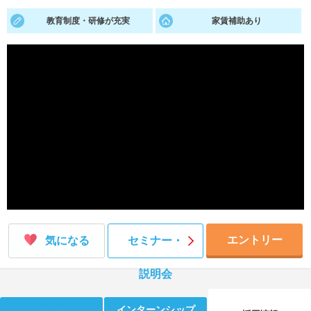
教育制度・研修が充実
家賃補助あり
就活支援
就活コラム
就活ノウハウが満載！
お役立ち記事・相談室など
適職診断
就活チャンネル
あなたに合う仕事を診断！
動画で対策講座をチェック
就活ニュースペーパー
よくある質問
就活時事ニュースを更新
不明点があればこちら
エントリー
気になる
セミナー・
説明会
インターンシップ