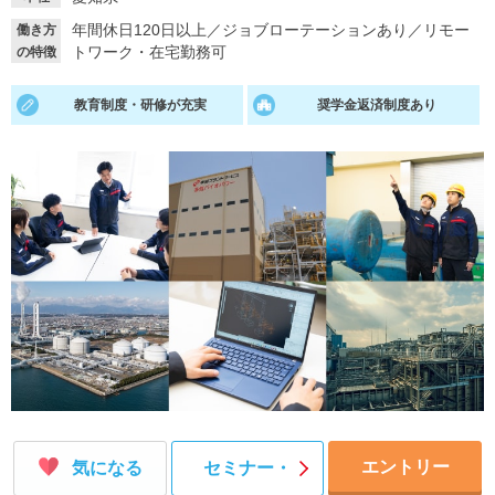
年間休日120日以上
／
ジョブローテーションあり
／
リモー
働き方
就活支援
就活コラム
トワーク・在宅勤務可
の特徴
就活ノウハウが満載！
お役立ち記事・相談室など
教育制度・研修が充実
奨学金返済制度あり
適職診断
就活チャンネル
あなたに合う仕事を診断！
動画で対策講座をチェック
就活ニュースペーパー
よくある質問
就活時事ニュースを更新
不明点があればこちら
エントリー
気になる
セミナー・