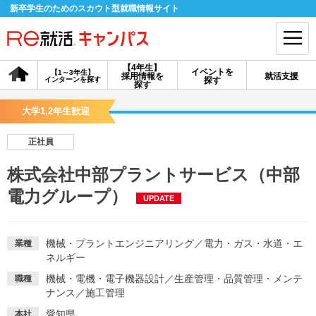
新卒学生のためのスカウト型就職情報サイト
【4年生】
イベントを
【1～3年生】
採用情報を
就活支援
インターンを探す
探す
会員登録
ログイン
探す
大学1,2年生歓迎
会員ID・パスワードを忘れた方はこちら
正社員
探す
株式会社中部プラントサービス（中部
電力グループ）
UPDATE
【4年生】
【4年生】
【1～3年生】
採用情報を探す
説明会を探す
インターンを探す
機械・プラントエンジニアリング
／
電力・ガス・水道・エ
業種
ネルギー
イベントを探す
スカウト
お知らせ
機械・電機・電子機器設計
／
生産管理・品質管理・メンテ
職種
ナンス
／
施工管理
就活ノウハウ・サポート
愛知県
本社