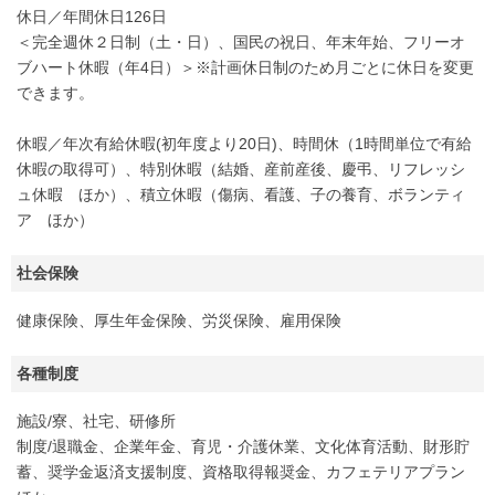
休日／年間休日126日
＜完全週休２日制（土・日）、国民の祝日、年末年始、フリーオ
ブハート休暇（年4日）＞※計画休日制のため月ごとに休日を変更
できます。
休暇／年次有給休暇(初年度より20日)、時間休（1時間単位で有給
休暇の取得可）、特別休暇（結婚、産前産後、慶弔、リフレッシ
ュ休暇 ほか）、積立休暇（傷病、看護、子の養育、ボランティ
ア ほか）
社会保険
健康保険、厚生年金保険、労災保険、雇用保険
各種制度
施設/寮、社宅、研修所
制度/退職金、企業年金、育児・介護休業、文化体育活動、財形貯
蓄、奨学金返済支援制度、資格取得報奨金、カフェテリアプラン