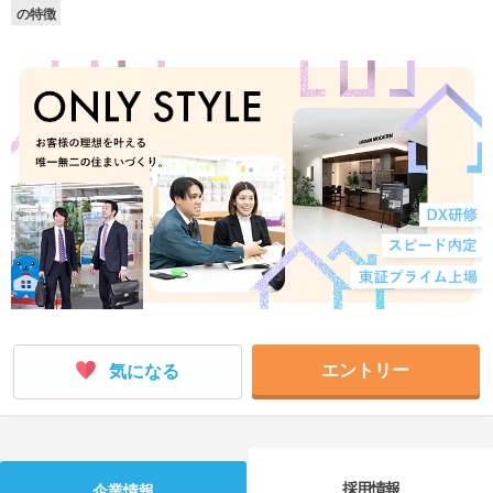
の特徴
就活支援
就活コラム
就活ノウハウが満載！
お役立ち記事・相談室など
適職診断
就活チャンネル
あなたに合う仕事を診断！
動画で対策講座をチェック
就活ニュースペーパー
よくある質問
就活時事ニュースを更新
不明点があればこちら
エントリー
気になる
採用情報
企業情報