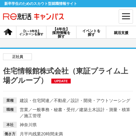
新卒学生のためのスカウト型就職情報サイト
【4年生】
イベントを
【1～3年生】
採用情報を
就活支援
インターンを探す
探す
会員登録
ログイン
探す
会員ID・パスワードを忘れた方はこちら
正社員
探す
住宅情報館株式会社（東証プライム上
場グループ）
UPDATE
【4年生】
【4年生】
【1～3年生】
採用情報を探す
説明会を探す
インターンを探す
建設・住宅関連
／
不動産
／
設計・開発・アウトソーシング
業種
営業
／
一般事務・秘書・受付
／
建築土木設計・測量・積算
職種
イベントを探す
スカウト
お知らせ
／
施工管理
神奈川県
本社
就活ノウハウ・サポート
月平均残業20時間未満
働き方