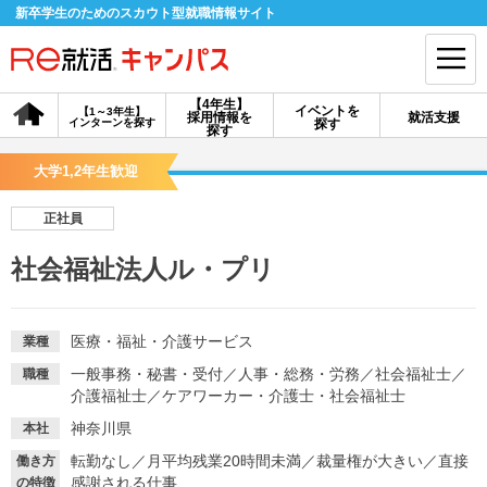
新卒学生のためのスカウト型就職情報サイト
【4年生】
イベントを
【1～3年生】
採用情報を
就活支援
インターンを探す
探す
会員登録
ログイン
探す
大学1,2年生歓迎
会員ID・パスワードを忘れた方はこちら
正社員
探す
社会福祉法人ル・プリ
【4年生】
【4年生】
【1～3年生】
採用情報を探す
説明会を探す
インターンを探す
医療・福祉・介護サービス
業種
一般事務・秘書・受付
／
人事・総務・労務
／
社会福祉士
／
職種
介護福祉士
／
ケアワーカー・介護士・社会福祉士
イベントを探す
スカウト
お知らせ
神奈川県
本社
転勤なし
／
月平均残業20時間未満
／
裁量権が大きい
／
直接
働き方
就活ノウハウ・サポート
感謝される仕事
の特徴