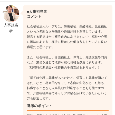
↓
《入社3年目》
■人事担当者
所属部門のユニットリーダーなど、マネジメントポジションに
コメント
進むことも可能です。施設内の業務だけでなく、児童相談所や
人事担当
社会福祉法人ル・プリは、障害福祉、高齢福祉、児童福祉
学校など外部との折衝業務などにも関わる機会が増えていきま
者
といった多彩な入居施設や通所施設を運営しています。
す。
運営する拠点は全て横浜市内にありますので、福祉や介護
に興味のある方、横浜に根差した働き方をしたい方に良い
職場だと思います。
また、社会福祉士、介護福祉士、保育士、介護支援専門員
など、業務を通じて取得可能な資格も多彩にあります。
（取得時の助成金や取得後の手当支給もあります。）
「最初は介護に興味があったけど、保育にも興味が湧いて
きた」など、将来的なキャリア志向の変化があった際も、
転職することなく人事異動で対応することも可能ですの
で、介護福祉業界でキャリアの幅を広げていきたいという
方も歓迎します。
選考のポイント