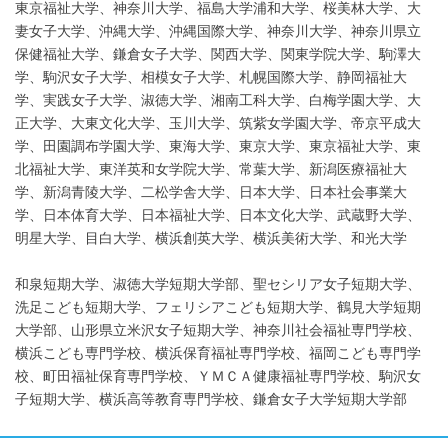
東京福祉大学、神奈川大学、福島大学浦和大学、桜美林大学、大
妻女子大学、沖縄大学、沖縄国際大学、神奈川大学、神奈川県立
保健福祉大学、鎌倉女子大学、関西大学、関東学院大学、駒澤大
学、駒沢女子大学、相模女子大学、札幌国際大学、静岡福祉大
学、実践女子大学、淑徳大学、湘南工科大学、白梅学園大学、大
正大学、大東文化大学、玉川大学、筑紫女学園大学、帝京平成大
学、田園調布学園大学、東海大学、東京大学、東京福祉大学、東
北福祉大学、東洋英和女学院大学、常葉大学、新潟医療福祉大
学、新潟青陵大学、二松学舎大学、日本大学、日本社会事業大
学、日本体育大学、日本福祉大学、日本文化大学、武蔵野大学、
明星大学、目白大学、横浜創英大学、横浜美術大学、和光大学
和泉短期大学、淑徳大学短期大学部、聖セシリア女子短期大学、
洗足こども短期大学、フェリシアこども短期大学、鶴見大学短期
大学部、山形県立米沢女子短期大学、神奈川社会福祉専門学校、
横浜こども専門学校、横浜保育福祉専門学校、福岡こども専門学
校、町田福祉保育専門学校、ＹＭＣＡ健康福祉専門学校、駒沢女
子短期大学、横浜高等教育専門学校、鎌倉女子大学短期大学部