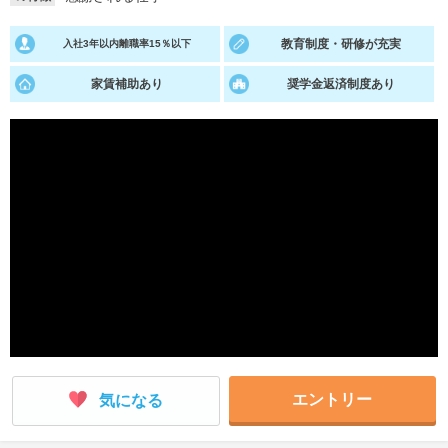
就活支援
就活コラム
教育制度・研修が充実
入社3年以内離職率15％以下
就活ノウハウが満載！
お役立ち記事・相談室など
家賃補助あり
奨学金返済制度あり
適職診断
就活チャンネル
あなたに合う仕事を診断！
動画で対策講座をチェック
就活ニュースペーパー
よくある質問
就活時事ニュースを更新
不明点があればこちら
エントリー
気になる