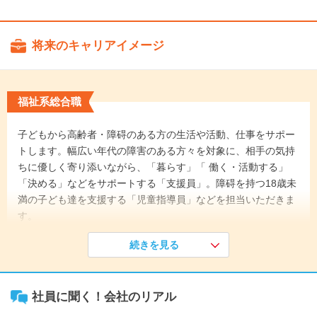
将来のキャリアイメージ
福祉系総合職
子どもから高齢者・障碍のある方の生活や活動、仕事をサポー
トします。幅広い年代の障害のある方々を対象に、相手の気持
ちに優しく寄り添いながら、「暮らす」「 働く・活動する」
「決める」などをサポートする「支援員」。障碍を持つ18歳未
満の子ども達を支援する「児童指導員」などを担当いただきま
す。
続きを見る
《入社1年目》
希望や適正に合わせた配属をおこないますので、興味のある領
域を一緒に見つけるところから始めましょう。入社後は1ヵ月
社員に聞く！会社のリアル
間のOJT研修をおこない、業務に合わせた個別の研修にも参加
します。