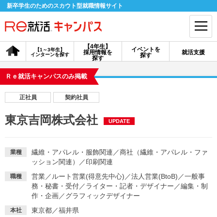
新卒学生のためのスカウト型就職情報サイト
【4年生】
イベントを
【1～3年生】
採用情報を
就活支援
インターンを探す
探す
会員登録
ログイン
探す
Ｒｅ就活キャンパスのみ掲載
会員ID・パスワードを忘れた方はこちら
正社員
契約社員
探す
東京吉岡株式会社
UPDATE
【4年生】
【4年生】
【1～3年生】
採用情報を探す
説明会を探す
インターンを探す
繊維・アパレル・服飾関連
／
商社（繊維・アパレル・ファ
業種
ッション関連）
／
印刷関連
営業
／
ルート営業(得意先中心)
／
法人営業(BtoB)
／
一般事
職種
イベントを探す
スカウト
お知らせ
務・秘書・受付
／
ライター・記者・デザイナー
／
編集・制
作・企画
／
グラフィックデザイナー
就活ノウハウ・サポート
東京都／福井県
本社