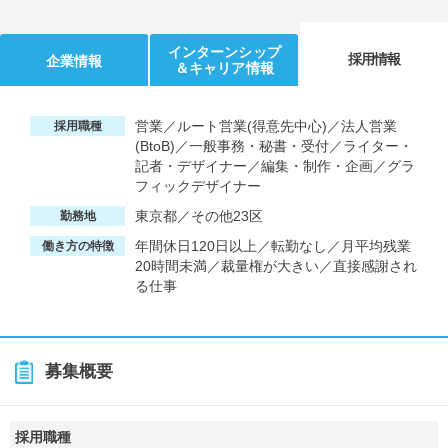
インターンシップ
採用情報
企業情報
＆キャリア情報
営業／ルート営業(得意先中心)／法人営業
採用職種
(BtoB)／一般事務・秘書・受付／ライター・
記者・デザイナー／編集・制作・企画／グラ
フィックデザイナー
東京都／その他23区
勤務地
年間休日120日以上／転勤なし／月平均残業
働き方の特徴
20時間未満／裁量権が大きい／直接感謝され
る仕事
募集概要
採用職種