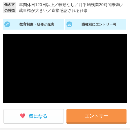
年間休日120日以上
／
転勤なし
／
月平均残業20時間未満
／
働き方
就活支援
就活コラム
裁量権が大きい
／
直接感謝される仕事
の特徴
就活ノウハウが満載！
お役立ち記事・相談室など
教育制度・研修が充実
職種別にエントリー可
適職診断
就活チャンネル
あなたに合う仕事を診断！
動画で対策講座をチェック
就活ニュースペーパー
よくある質問
就活時事ニュースを更新
不明点があればこちら
エントリー
気になる