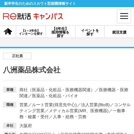
新卒学生のためのスカウト型就職情報サイト
【4年生】
イベントを
【1～3年生】
採用情報を
就活支援
インターンを探す
探す
会員登録
ログイン
探す
会員ID・パスワードを忘れた方はこちら
正社員
探す
八洲薬品株式会社
【4年生】
【4年生】
【1～3年生】
採用情報を探す
説明会を探す
インターンを探す
商社（医薬品・化粧品・医療機器関連）
／
医療機器・医療
業種
関連
／
医薬品・化粧品・バイオ
営業
／
ルート営業(得意先中心)
／
法人営業(BtoB)
／
コンサル
職種
イベントを探す
ティング営業
／
メディカル営業(MR、医療機器)
スカウト
お知らせ
／
一般事
務・秘書・受付
／
人事・総務・労務
大阪府
本社
就活ノウハウ・サポート