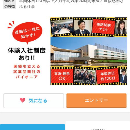
年間休日120日以上
／
月平均残業20時間未満
／
直接感謝さ
働き方
れる仕事
の特徴
就活支援
就活コラム
就活ノウハウが満載！
お役立ち記事・相談室など
適職診断
就活チャンネル
あなたに合う仕事を診断！
動画で対策講座をチェック
就活ニュースペーパー
よくある質問
就活時事ニュースを更新
不明点があればこちら
エントリー
気になる