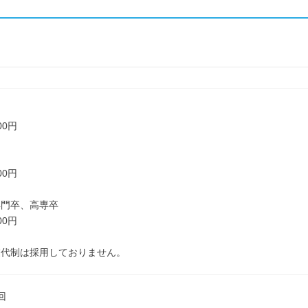
了
00円
00円
専門卒、高専卒
00円
業代制は採用しておりません。
回