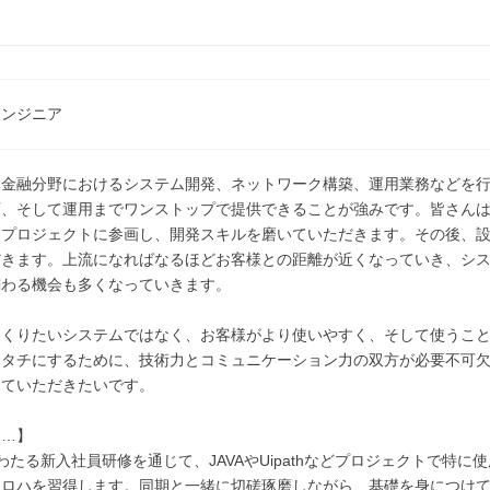
エンジニア
・金融分野におけるシステム開発、ネットワーク構築、運用業務などを
画、そして運用までワンストップで提供できることが強みです。皆さん
らプロジェクトに参画し、開発スキルを磨いていただきます。その後、
だきます。上流になればなるほどお客様との距離が近くなっていき、シ
関わる機会も多くなっていきます。
つくりたいシステムではなく、お客様がより使いやすく、そして使うこ
カタチにするために、技術力とコミュニケーション力の双方が必要不可欠
けていただきたいです。
は…】
わたる新入社員研修を通じて、JAVAやUipathなどプロジェクトで特
イロハを習得します。同期と一緒に切磋琢磨しながら、基礎を身につけ