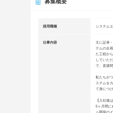
募集概要
採用職種
システム
仕事内容
主に証券
テムの企
た工程か
していた
で、直接
私たちが
ステムを
て身につ
【入社後
5ヶ月間に
ム開発の