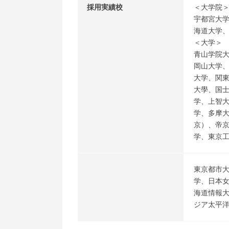
採用実績校
＜大学院
宇都宮大
海道大学
＜大学＞
青山学院
岡山大学
大学、関
大學、国
学、上智
学、多摩
京）、帝
学、東京
東京都市
学、日本
海道情報
ジア太平