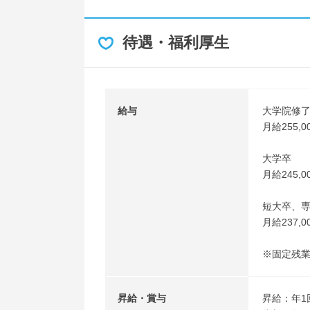
待遇・福利厚生
給与
大学院修
月給255,0
大学卒
月給245,0
短大卒、
月給237,0
※固定残
昇給・賞与
昇給：年1