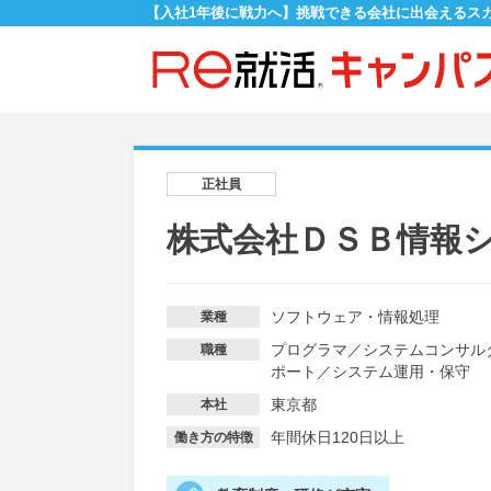
【入社1年後に戦力へ】挑戦できる会社に出会えるス
正社員
株式会社ＤＳＢ情報
ソフトウェア・情報処理
業種
プログラマ
／
システムコンサル
職種
ポート
／
システム運用・保守
東京都
本社
年間休日120日以上
働き方の特徴