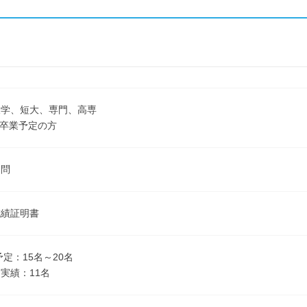
大学、短大、専門、高専
3月卒業予定の方
不問
成績証明書
予定：15名～20名
実績：11名