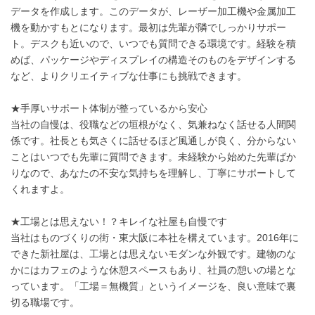
データを作成します。このデータが、レーザー加工機や金属加工
機を動かすもとになります。最初は先輩が隣でしっかりサポー
ト。デスクも近いので、いつでも質問できる環境です。経験を積
めば、パッケージやディスプレイの構造そのものをデザインする
など、よりクリエイティブな仕事にも挑戦できます。
★手厚いサポート体制が整っているから安心
当社の自慢は、役職などの垣根がなく、気兼ねなく話せる人間関
係です。社長とも気さくに話せるほど風通しが良く、分からない
ことはいつでも先輩に質問できます。未経験から始めた先輩ばか
りなので、あなたの不安な気持ちを理解し、丁寧にサポートして
くれますよ。
★工場とは思えない！？キレイな社屋も自慢です
当社はものづくりの街・東大阪に本社を構えています。2016年に
できた新社屋は、工場とは思えないモダンな外観です。建物のな
かにはカフェのような休憩スペースもあり、社員の憩いの場とな
っています。「工場＝無機質」というイメージを、良い意味で裏
切る職場です。