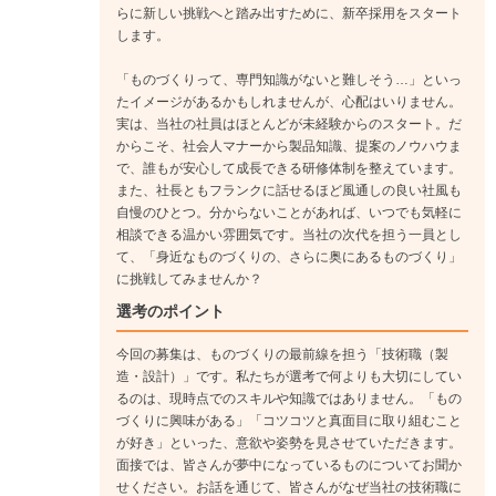
らに新しい挑戦へと踏み出すために、新卒採用をスタート
未経験から着実に「設計のプロ」へと成長できるキャリアパス
します。
を歩んでいけます。ここでは、入社後の具体的なキャリアステ
ップの一例をご紹介します。
「ものづくりって、専門知識がないと難しそう…」といっ
入社後は、CADの操作から学び設計としてのキャリアをスター
たイメージがあるかもしれませんが、心配はいりません。
ト。将来的にはパッケージやディスプレイの構造そのもののデ
実は、当社の社員はほとんどが未経験からのスタート。だ
からこそ、社会人マナーから製品知識、提案のノウハウま
ザインを担当します。
で、誰もが安心して成長できる研修体制を整えています。
また、社長ともフランクに話せるほど風通しの良い社風も
《入社1年目》
自慢のひとつ。分からないことがあれば、いつでも気軽に
まずは研修でCADの基本操作からしっかり学びます。その後
相談できる温かい雰囲気です。当社の次代を担う一員とし
は、先輩のサポートを受けながら、簡単な設計データ作成から
て、「身近なものづくりの、さらに奥にあるものづくり」
スタート。デスクが近いので、分からないことはすぐに質問で
に挑戦してみませんか？
きる環境です。
選考のポイント
↓
《入社2年目》
今回の募集は、ものづくりの最前線を担う「技術職（製
造・設計）」です。私たちが選考で何よりも大切にしてい
徐々にひとりで案件を担当するようになります。お客様のご要
るのは、現時点でのスキルや知識ではありません。「もの
望をヒアリングし、自分のアイデアを頼りに図面を描き上げて
づくりに興味がある」「コツコツと真面目に取り組むこと
いきます。自分の設計が、工場の機械を動かし、製品になって
が好き」といった、意欲や姿勢を見させていただきます。
いく面白さを実感できる時期です。
面接では、皆さんが夢中になっているものについてお聞か
↓
せください。お話を通じて、皆さんがなぜ当社の技術職に