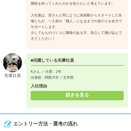
《入社5年目》
興味を持ってくれたのかを知りたいと考えています。
パッケージやディスプレイの「構造デザイン」に挑戦していき
入社後は、皆さんと同じように未経験からスタートした先
ます。建築で例えるなら、「設計士」から「建築デザイナー」
輩たちが、一人前の「職人」になるまでの道のりを全力で
へ。よりクリエイティブで、付加価値の高い仕事に関わりま
サポートします。
す。
少しでもものづくりに興味のある方、安心して飛び込んで
きてください！
■活躍している先輩社員
Kさん ／ 社歴：2年
先輩社員
出身校：関西大学 ／文学部
入社理由
続きを見る
エントリー方法・選考の流れ