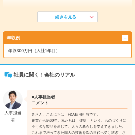
《入社1年目》
続きを見る
まずは基礎研修とOJTで、ものづくりの基本を学びます。『ウ
レタン加工』や『木材加工』といった比較的簡単な工程から担
当し、製品全体の流れやスキルを覚えていきましょう。
年収例
↓
《入社2年目》
年収300万円（入社1年目）
いよいよ、抜型の根幹となる“刃”をつくる『金属加工』に挑
戦。技術・経験・感覚が最も必要とされる工程です。これをマ
スターすれば、あなたも晴れて「職人」の仲間入りです！
↓
社員に聞く！会社のリアル
《入社5年目》
全ての製造工程を習得した先には、経験を活かして後輩を育て
る「教育担当」や部門をまとめる「管理者」などを目指せま
■人事担当者
す。もしくは、技術をさらに磨き上げ、「職人」としての高み
コメント
を目指す道も拓けます。
人事担当
皆さん、こんにちは！F&A採用担当です。
者
創業から約60年。私たちは「抜型」という、ものづくりに
技術職（設計）
不可欠な製品を通じて、人々の暮らしを支えてきました。
これまで培ってきた職人の技術を次の世代へ受け継ぎ、さ