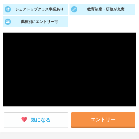
シェアトップクラス事業あり
教育制度・研修が充実
就活支援
就活コラム
就活ノウハウが満載！
お役立ち記事・相談室など
職種別にエントリー可
適職診断
就活チャンネル
あなたに合う仕事を診断！
動画で対策講座をチェック
就活ニュースペーパー
よくある質問
就活時事ニュースを更新
不明点があればこちら
エントリー
気になる