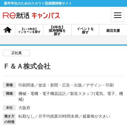
新卒学生のためのスカウト型就職情報サイト
【4年生】
イベントを
【1～3年生】
採用情報を
就活支援
インターンを探す
探す
会員登録
ログイン
探す
会員ID・パスワードを忘れた方はこちら
正社員
探す
Ｆ＆Ａ株式会社
【4年生】
【4年生】
【1～3年生】
採用情報を探す
説明会を探す
インターンを探す
印刷関連
／
放送・新聞・広告・出版
／
デザイン・印刷
業種
機械・電機・電子機器設計
／
製造スタッフ(電気、電子、機
職種
械)
イベントを探す
スカウト
お知らせ
大阪府
本社
転勤なし
／
月平均残業20時間未満
／
裁量権が大きい
働き方
就活ノウハウ・サポート
の特徴