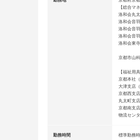
勤務地
京都府京
【総合マ
洛和会丸
洛和会音
洛和会音
洛和会音
洛和会東
京都市山科
【福祉用
京都本社
大津支店
京都西支
丸太町支
京都南支
物流セン
勤務時間
標準勤務時