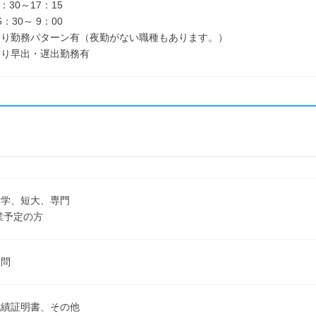
30～17：15
：30～ 9：00
より勤務パターン有（夜勤がない職種もあります。）
より早出・遅出勤務有
大学、短大、専門
卒業予定の方
不問
成績証明書、その他