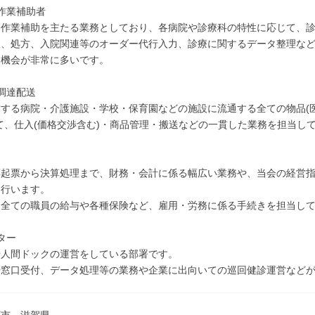
作業補助者
務作業補助を主たる業務としており、各病院や診療科の特性に応じて、
査、処方、入院関連等のオーダー代行入力、診療に関するデータ整理な
る機会が非常に多いです。
調達配送
営する病院・介護施設・学校・保育園などの施設に流通する全ての物品(
て、仕入(価格交渉含む)・商品管理・搬送などの一貫した業務を担当し
票起票から決算処理まで、財務・会計に係る幅広い業務や、当会の経営
を行います。
、全ての職員の給与や各種保険など、雇用・労務に係る手続きを担当し
ター
や人間ドックの運営をしている部署です。
や窓口受付、データ処理等の業務や企業に出向いての巡回健診運営など