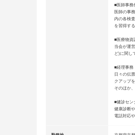
■医師事務
医師の事
内の各検
を習得す
■医療物資
当会が運
ど)に関し
■経理事務
日々の伝
クアップ
そのほか
■健診セン
健康診断
電話対応