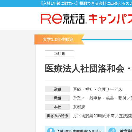
【入社1年後に戦力へ】挑戦できる会社に出会えるス
大学1,2年生歓迎
正社員
医療法人社団洛和会
医療・福祉・介護サービス
業種
営業
／
一般事務・秘書・受付
／
職種
京都府
本社
月平均残業20時間未満
／
直接感
働き方の特徴
教育
入社3年以内離職率15％以下