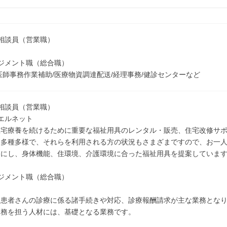
相談員（営業職）
ジメント職（総合職）
医師事務作業補助/医療物資調達配送/経理事務/健診センターなど
相談員（営業職）
エルネット
在宅療養を続けるために重要な福祉用具のレンタル・販売、住宅改修サ
は多種多様で、それらを利用される方の状況もさまざまですので、お一
切にし、身体機能、住環境、介護環境に合った福祉用具を提案していま
ジメント職（総合職）
た患者さんの診療に係る諸手続きや対応、診療報酬請求が主な業務とな
業務を担う人材には、基礎となる業務です。