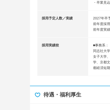
・卒業見
採用予定人数／実績
2027年卒
前年度採用
前年度実
採用実績校
■事務系：
同志社大
女子大学
学、京都
都経済短
待遇・福利厚生