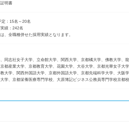
込証明書
予定：15名～20名
実績：242名
績は、全職種併せた採用実績となります。
学、同志社女子大学、立命館大学、関西大学、京都橘大学、佛教大学、
、京都産業大学、京都教育大学、花園大学、大谷大学、京都光華女子大
文教大学、関西外国語大学、京都外国語大学、京都先端科学大学、大阪
期大学、京都栄養医療専門学校、大原簿記ビジネス公務員専門学校京都