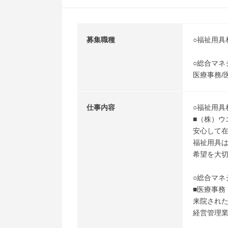
募集職種
○福祉用具
○総合マネ
医療事務/
仕事内容
○福祉用具
■（株）ウ
安心して
福祉用具
希望を大
○総合マネ
■医療事務
来院され
経営管理