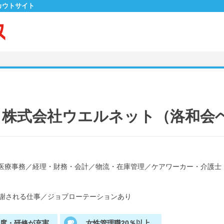
カウトサイト
・株式会社ウエルネット（洛和会
医療事務
／
経理・財務・会計
／
物流・在庫管理
／
ケアワーカー・介護士
謝される仕事
／
ジョブローテーションあり
制度・研修が充実
女性管理職20％以上