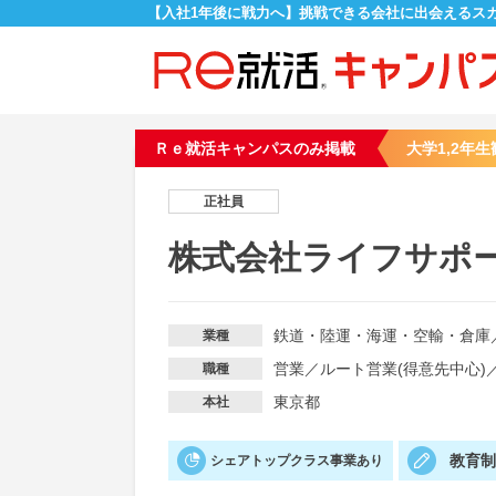
【入社1年後に戦力へ】挑戦できる会社に出会えるス
Ｒｅ就活キャンパスのみ掲載
大学1,2年生
正社員
株式会社ライフサポ
鉄道・陸運・海運・空輸・倉庫
業種
営業
／
ルート営業(得意先中心)
職種
東京都
本社
教育
シェアトップクラス事業あり