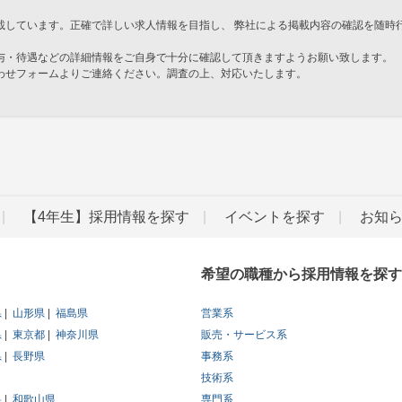
載しています。正確で詳しい求人情報を目指し、 弊社による掲載内容の確認を随時
与・待遇などの詳細情報をご自身で十分に確認して頂きますようお願い致します。
わせフォームよりご連絡ください。調査の上、対応いたします。
」
【4年生】採用情報を探す
イベントを探す
お知
希望の職種から採用情報を探す
県
山形県
福島県
営業系
県
東京都
神奈川県
販売・サービス系
県
長野県
事務系
技術系
県
和歌山県
専門系