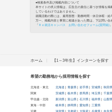
●検索条件及び掲載内容について
本サイトの求人情報は、広告主の責任に基づき情報を掲
しているわけではありません。
就職活動の際には、雇用形態・勤務時間・休日休暇・給
万一、掲載内容と事実に相違があった際は、下記問い合
「
Ｒｅ就活キャンパス お問い合わせフォーム(質問箱)
ホーム
【1～3年生】インターンを探す
希望の勤務地から採用情報を探す
北海道・東北
北海道
青森県
岩手県
宮城県
秋田
関東
茨城県
栃木県
群馬県
埼玉県
千葉
甲信越・北陸
新潟県
富山県
石川県
福井県
山梨
東海・中部
岐阜県
静岡県
愛知県
三重県
近畿
滋賀県
京都府
大阪府
兵庫県
奈良