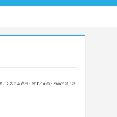
務
／
システム運用・保守
／
企画・商品開発
／
調