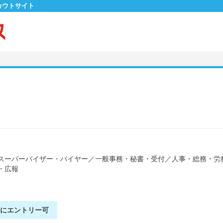
カウトサイト
スーパーバイザー・バイヤー
／
一般事務・秘書・受付
／
人事・総務・労
・広報
別にエントリー可