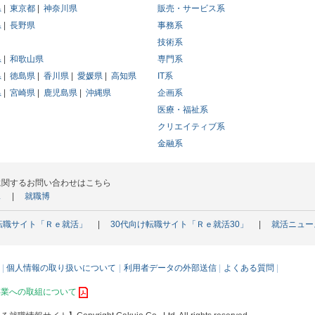
県
東京都
神奈川県
販売・サービス系
県
長野県
事務系
技術系
県
和歌山県
専門系
県
徳島県
香川県
愛媛県
高知県
IT系
県
宮崎県
鹿児島県
沖縄県
企画系
医療・福祉系
クリエイティブ系
金融系
に関するお問い合わせはこちら
ス
就職博
転職サイト「Ｒｅ就活」
30代向け転職サイト「Ｒｅ就活30」
就活ニュー
個人情報の取り扱いについて
利用者データの外部送信
よくある質問
事業への取組について