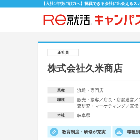
【入社1年後に戦力へ】挑戦できる会社に出会えるス
正社員
株式会社久米商店
流通・専門店
業種
販売・接客
／
店長・店舗運営
／
職種
査研究・マーケティング
／
宣伝
岐阜県
本社
教育制度・研修が充実
職種