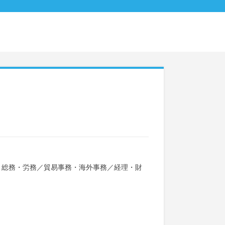
・総務・労務
／
貿易事務・海外事務
／
経理・財