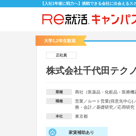
【入社1年後に戦力へ】挑戦できる会社に出会えるス
大学1,2年生歓迎
正社員
株式会社千代田テク
商社（医薬品・化粧品・医療機
業種
営業
／
ルート営業(得意先中心)
職種
務・会計
／
基礎研究
／
応用研究
東京都
本社
家賃補助あり