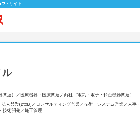
カウトサイト
ノル
器関連）
／
医療機器・医療関連
／
商社（電気・電子・精密機器関連）
／
法人営業(BtoB)
／
コンサルティング営業
／
技術・システム営業
／
人事
・技術開発
／
施工管理