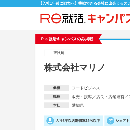
【入社1年後に戦力へ】挑戦できる会社に出会えるス
Ｒｅ就活キャンパスのみ掲載
正社員
株式会社マリノ
フードビジネス
業種
販売・接客
／
店長・店舗運営
／
職種
愛知県
本社
入社3年以内離職率15％以下
シェアト