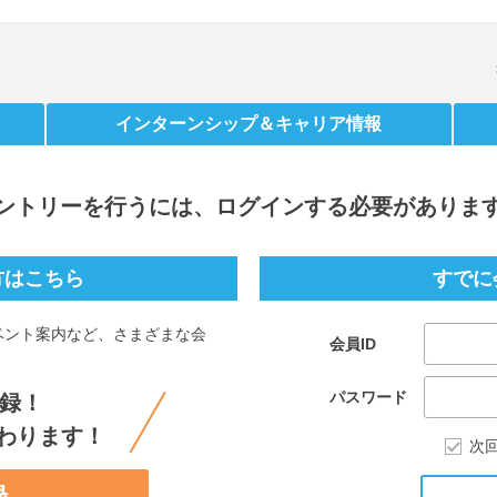
インターンシップ
＆キャリア情報
ントリー
を行うには、ログインする必要がありま
方はこちら
すでに
ベント案内など、さまざまな会
会員ID
。
パスワード
録！
わります！
次
録