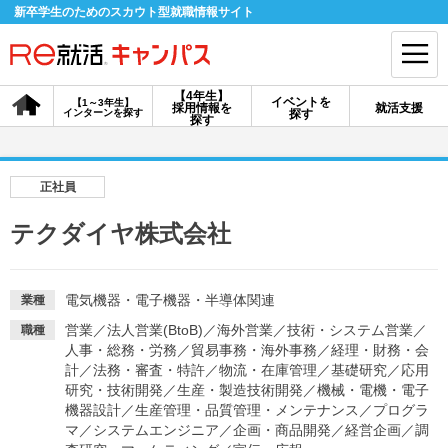
新卒学生のためのスカウト型就職情報サイト
【4年生】
イベントを
【1～3年生】
採用情報を
就活支援
インターンを探す
探す
会員登録
ログイン
探す
会員ID・パスワードを忘れた方はこちら
正社員
探す
テクダイヤ株式会社
【4年生】
【4年生】
【1～3年生】
採用情報を探す
説明会を探す
インターンを探す
電気機器・電子機器・半導体関連
業種
営業
／
法人営業(BtoB)
／
海外営業
／
技術・システム営業
／
職種
人事・総務・労務
／
貿易事務・海外事務
／
経理・財務・会
イベントを探す
計
／
法務・審査・特許
スカウト
／
物流・在庫管理
／
基礎研究
お知らせ
／
応用
研究・技術開発
／
生産・製造技術開発
／
機械・電機・電子
機器設計
／
生産管理・品質管理・メンテナンス
／
プログラ
マ
／
システムエンジニア
／
企画・商品開発
／
経営企画
／
調
就活ノウハウ・サポート