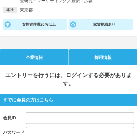
査研究・マーケティング
／
宣伝・広報
東京都
本社
就活支援
就活コラム
就活ノウハウが満載！
お役立ち記事・相談室など
女性管理職20％以上
家賃補助あり
適職診断
就活チャンネル
あなたに合う仕事を診断！
動画で対策講座をチェック
就活ニュースペーパー
よくある質問
企業情報
採用情報
就活時事ニュースを更新
不明点があればこちら
エントリー
を行うには、ログインする必要がありま
す。
すでに会員の方はこちら
会員ID
パスワード