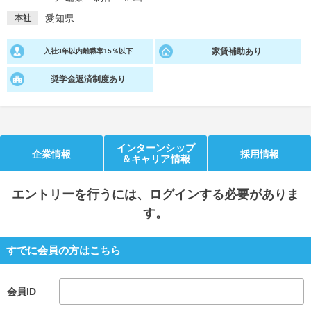
愛知県
本社
就活支援
就活コラム
就活ノウハウが満載！
お役立ち記事・相談室など
家賃補助あり
入社3年以内離職率15％以下
適職診断
就活チャンネル
奨学金返済制度あり
あなたに合う仕事を診断！
動画で対策講座をチェック
就活ニュースペーパー
よくある質問
インターンシップ
就活時事ニュースを更新
不明点があればこちら
企業情報
採用情報
＆キャリア情報
エントリー
を行うには、ログインする必要がありま
す。
すでに会員の方はこちら
会員ID