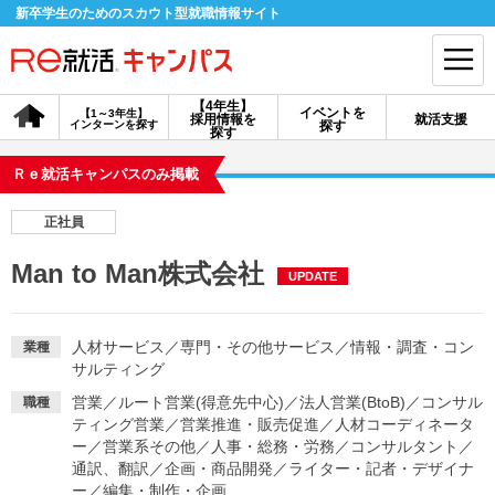
新卒学生のためのスカウト型就職情報サイト
【4年生】
イベントを
【1～3年生】
採用情報を
就活支援
インターンを探す
探す
会員登録
ログイン
探す
Ｒｅ就活キャンパスのみ掲載
会員ID・パスワードを忘れた方はこちら
正社員
探す
Man to Man株式会社
UPDATE
【4年生】
【4年生】
【1～3年生】
採用情報を探す
説明会を探す
インターンを探す
人材サービス
／
専門・その他サービス
／
情報・調査・コン
業種
サルティング
営業
／
ルート営業(得意先中心)
／
法人営業(BtoB)
／
コンサル
職種
イベントを探す
スカウト
お知らせ
ティング営業
／
営業推進・販売促進
／
人材コーディネータ
ー
／
営業系その他
／
人事・総務・労務
／
コンサルタント
／
通訳、翻訳
／
企画・商品開発
／
ライター・記者・デザイナ
就活ノウハウ・サポート
ー
／
編集・制作・企画