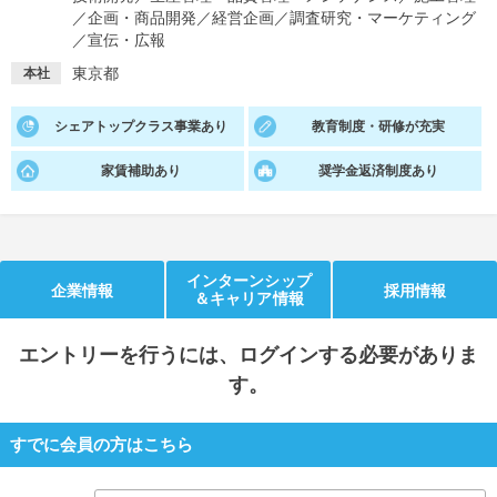
／
企画・商品開発
／
経営企画
／
調査研究・マーケティング
就活支援
就活コラム
／
宣伝・広報
東京都
就活ノウハウが満載！
お役立ち記事・相談室など
本社
適職診断
就活チャンネル
シェアトップクラス事業あり
教育制度・研修が充実
あなたに合う仕事を診断！
動画で対策講座をチェック
家賃補助あり
奨学金返済制度あり
就活ニュースペーパー
よくある質問
就活時事ニュースを更新
不明点があればこちら
インターンシップ
企業情報
採用情報
＆キャリア情報
エントリー
を行うには、ログインする必要がありま
す。
すでに会員の方はこちら