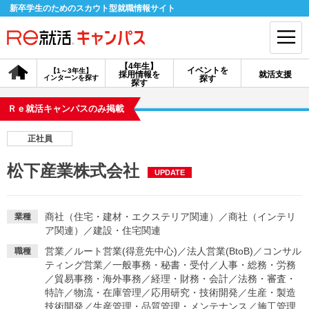
新卒学生のためのスカウト型就職情報サイト
【4年生】
イベントを
【1～3年生】
採用情報を
就活支援
インターンを探す
探す
会員登録
ログイン
探す
Ｒｅ就活キャンパスのみ掲載
会員ID・パスワードを忘れた方はこちら
正社員
探す
松下産業株式会社
UPDATE
【4年生】
【4年生】
【1～3年生】
採用情報を探す
説明会を探す
インターンを探す
商社（住宅・建材・エクステリア関連）
／
商社（インテリ
業種
ア関連）
／
建設・住宅関連
営業
／
ルート営業(得意先中心)
／
法人営業(BtoB)
／
コンサル
職種
イベントを探す
スカウト
お知らせ
ティング営業
／
一般事務・秘書・受付
／
人事・総務・労務
／
貿易事務・海外事務
／
経理・財務・会計
／
法務・審査・
特許
／
物流・在庫管理
／
応用研究・技術開発
／
生産・製造
就活ノウハウ・サポート
技術開発
／
生産管理・品質管理・メンテナンス
／
施工管理