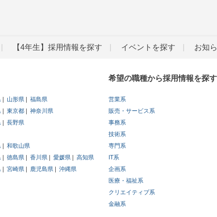
【4年生】採用情報を探す
イベントを探す
お知
希望の職種から採用情報を探す
県
山形県
福島県
営業系
県
東京都
神奈川県
販売・サービス系
県
長野県
事務系
技術系
県
和歌山県
専門系
県
徳島県
香川県
愛媛県
高知県
IT系
県
宮崎県
鹿児島県
沖縄県
企画系
医療・福祉系
クリエイティブ系
金融系