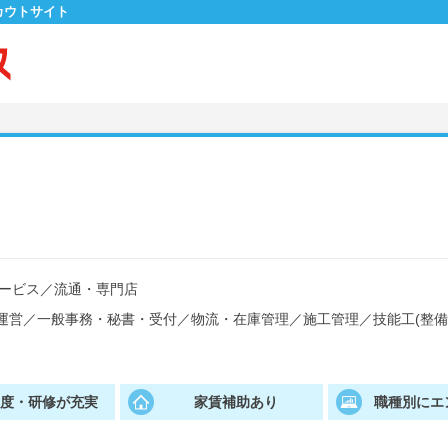
カウトサイト
ービス
／
流通・専門店
運営
／
一般事務・秘書・受付
／
物流・在庫管理
／
施工管理
／
技能工(整
制度・研修が充実
家賃補助あり
職種別にエ