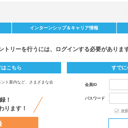
インターンシップ
＆キャリア情報
ントリー
を行うには、ログインする必要がありま
方はこちら
すでに
ベント案内など、さまざまな会
会員ID
。
パスワード
録！
わります！
次
録