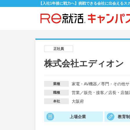
【入社1年後に戦力へ】挑戦できる会社に出会えるス
正社員
株式会社エディオン
家電・AV機器
／
専門・その他サ
業種
営業
／
販売・接客
／
店長・店舗
職種
大阪府
本社
上場企業
教育