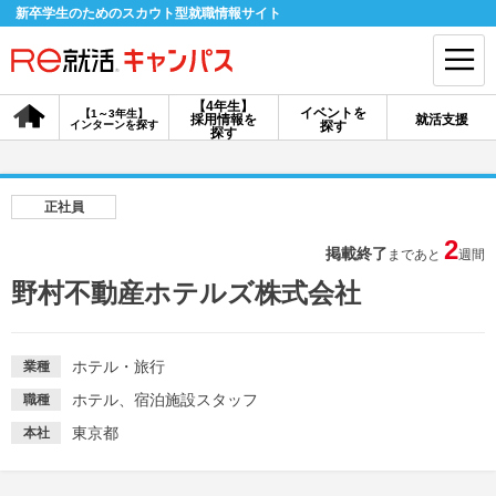
新卒学生のためのスカウト型就職情報サイト
【4年生】
イベントを
【1～3年生】
採用情報を
就活支援
インターンを探す
探す
会員登録
ログイン
探す
会員ID・パスワードを忘れた方はこちら
正社員
探す
2
掲載終了
まであと
週間
野村不動産ホテルズ株式会社
【4年生】
【4年生】
【1～3年生】
採用情報を探す
説明会を探す
インターンを探す
ホテル・旅行
業種
ホテル、宿泊施設スタッフ
職種
イベントを探す
スカウト
お知らせ
東京都
本社
就活ノウハウ・サポート