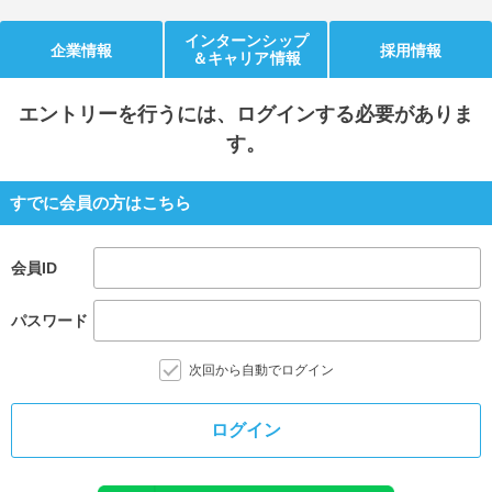
就活支援
就活コラム
インターンシップ
企業情報
採用情報
＆キャリア情報
就活ノウハウが満載！
お役立ち記事・相談室など
エントリー
を行うには、ログインする必要がありま
適職診断
就活チャンネル
す。
あなたに合う仕事を診断！
動画で対策講座をチェック
就活ニュースペーパー
よくある質問
すでに会員の方はこちら
就活時事ニュースを更新
不明点があればこちら
会員ID
パスワード
次回から自動でログイン
ログイン