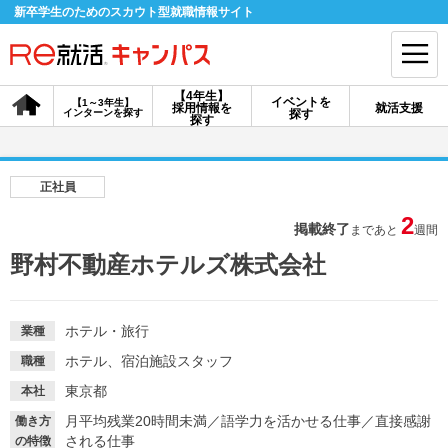
新卒学生のためのスカウト型就職情報サイト
【4年生】
イベントを
【1～3年生】
採用情報を
就活支援
インターンを探す
探す
会員登録
ログイン
探す
会員ID・パスワードを忘れた方はこちら
正社員
探す
2
掲載終了
まであと
週間
野村不動産ホテルズ株式会社
【4年生】
【4年生】
【1～3年生】
採用情報を探す
説明会を探す
インターンを探す
ホテル・旅行
業種
ホテル、宿泊施設スタッフ
職種
イベントを探す
スカウト
お知らせ
東京都
本社
月平均残業20時間未満
／
語学力を活かせる仕事
／
直接感謝
働き方
就活ノウハウ・サポート
される仕事
の特徴