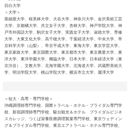
目白大学
＜大学＞
亜細亜大学、桜美林大学、大谷大学、神奈川大学、金沢美術工芸
大学、京都橘大学、共立女子大学、杏林大学、神戸学院大学、神
戸市外国語大学、駒沢女子大学、実践女子大学、淑徳大学、専修
大学、大東文化大学、高千穂大学、千葉経済大学、中央大学、帝
京科学大学（山梨）、帝京平成大学、東海大学、東京学芸大学、
東京家政大学、東京国際大学、東京都市大学、東京農業大学、東
洋大学、東洋学園大学、獨協大学、日本大学、日本経済大学（東
京渋谷）、文教大学、北海学園大学、北海道大学、武蔵野美術大
学、明治学院大学、桃山学院大学、横浜市立大学、麗澤大学
＜短大・高専・専門学校＞
沖縄調理師専門学校、国際トラベル・ホテル・ブライダル専門学
校、新宿調理師専門学校、駿台観光＆ホテル ブライダルビジネ
スカレッジ、つくば栄養医療調理製菓専門学校、東京ウェディン
グ＆ブライダル専門学校、東京エアトラベル・ホテル専門学校、