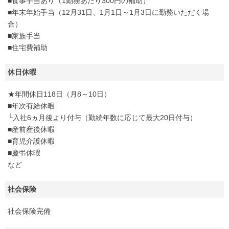
■食事手当あり（1勤務あたり300円の補助）
■年末年始手当（12月31日、1月1日～1月3日に勤務いただく場
合）
■家族手当
■住宅費補助
休日休暇
★年間休日118日（月8～10日）
■年次有給休暇
└入社6ヵ月後より付与（勤続年数に応じて最大20日付与）
■産前産後休暇
■育児介護休暇
■慶弔休暇
など
社会保険
社会保険完備