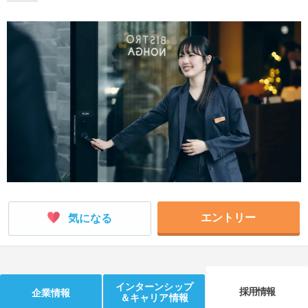
就活支援
就活コラム
就活ノウハウが満載！
お役立ち記事・相談室など
適職診断
就活チャンネル
あなたに合う仕事を診断！
動画で対策講座をチェック
就活ニュースペーパー
よくある質問
就活時事ニュースを更新
不明点があればこちら
エントリー
気になる
インターンシップ
採用情報
企業情報
＆キャリア情報