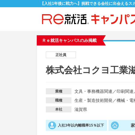
【入社1年後に戦力へ】挑戦できる会社に出会えるス
Ｒｅ就活キャンパスのみ掲載
正社員
株式会社コクヨ工業
文具・事務機器関連
／
印刷関連
業種
生産・製造技術開発
／
機械・電
職種
滋賀県
本社
入社3年以内離職率15％以下