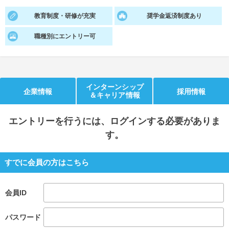
教育制度・研修が充実
奨学金返済制度あり
就活支援
就活コラム
就活ノウハウが満載！
お役立ち記事・相談室など
職種別にエントリー可
適職診断
就活チャンネル
あなたに合う仕事を診断！
動画で対策講座をチェック
インターンシップ
企業情報
採用情報
就活ニュースペーパー
よくある質問
＆キャリア情報
就活時事ニュースを更新
不明点があればこちら
エントリー
を行うには、ログインする必要がありま
す。
すでに会員の方はこちら
会員ID
パスワード