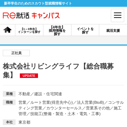
新卒学生のためのスカウト型就職情報サイト
【4年生】
イベントを
【1～3年生】
採用情報を
就活支援
インターンを探す
探す
会員登録
ログイン
探す
会員ID・パスワードを忘れた方はこちら
正社員
探す
株式会社リビングライフ【総合職募
集】
UPDATE
【4年生】
【4年生】
【1～3年生】
採用情報を探す
説明会を探す
インターンを探す
不動産
／
建設・住宅関連
業種
営業
／
ルート営業(得意先中心)
／
法人営業(BtoB)
／
コンサル
職種
イベントを探す
スカウト
お知らせ
ティング営業
／
カウンターセールス
／
営業系その他
／
施工
管理
／
技能工(整備・製造・土木・電気・工事)
就活ノウハウ・サポート
東京都
本社