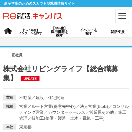
新卒学生のためのスカウト型就職情報サイト
【4年生】
イベントを
【1～3年生】
採用情報を
就活支援
インターンを探す
探す
会員登録
ログイン
探す
会員ID・パスワードを忘れた方はこちら
正社員
探す
株式会社リビングライフ【総合職募
集】
UPDATE
【4年生】
【4年生】
【1～3年生】
採用情報を探す
説明会を探す
インターンを探す
不動産
／
建設・住宅関連
業種
営業
／
ルート営業(得意先中心)
／
法人営業(BtoB)
／
コンサル
職種
イベントを探す
スカウト
お知らせ
ティング営業
／
カウンターセールス
／
営業系その他
／
施工
管理
／
技能工(整備・製造・土木・電気・工事)
就活ノウハウ・サポート
東京都
本社