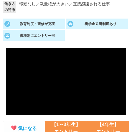
転勤なし
／
裁量権が大きい
／
直接感謝される仕事
働き方
の特徴
就活支援
就活コラム
就活ノウハウが満載！
お役立ち記事・相談室など
教育制度・研修が充実
奨学金返済制度あり
適職診断
就活チャンネル
職種別にエントリー可
あなたに合う仕事を診断！
動画で対策講座をチェック
就活ニュースペーパー
よくある質問
就活時事ニュースを更新
不明点があればこちら
【1～3年生】
【4年生】
気になる
エントリー
エントリー