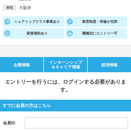
大阪府
本社
就活支援
就活コラム
就活ノウハウが満載！
お役立ち記事・相談室など
シェアトップクラス事業あり
教育制度・研修が充実
適職診断
就活チャンネル
家賃補助あり
職種別にエントリー可
あなたに合う仕事を診断！
動画で対策講座をチェック
就活ニュースペーパー
よくある質問
インターンシップ
就活時事ニュースを更新
不明点があればこちら
企業情報
採用情報
＆キャリア情報
エントリー
を行うには、ログインする必要がありま
す。
すでに会員の方はこちら
会員ID