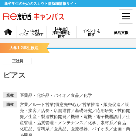
新卒学生のためのスカウト型就職情報サイト
【4年生】
イベントを
【1～3年生】
採用情報を
就活支援
インターンを探す
探す
会員登録
ログイン
探す
大学1,2年生歓迎
会員ID・パスワードを忘れた方はこちら
正社員
探す
ピアス
【4年生】
【4年生】
【1～3年生】
採用情報を探す
説明会を探す
インターンを探す
医薬品・化粧品・バイオ
／
食品
／
化学
業種
営業
／
ルート営業(得意先中心)
／
営業推進・販売促進
／
販
職種
売・接客
／
店長・店舗運営
／
基礎研究
／
応用研究・技術開
イベントを探す
スカウト
お知らせ
発
／
生産・製造技術開発
／
機械・電機・電子機器設計
／
生
産管理・品質管理・メンテナンス
／
化学、素材系
／
食品、
化粧品、香料系
／
医薬品、医療機器、バイオ系
／
企画・商
就活ノウハウ・サポート
品開発