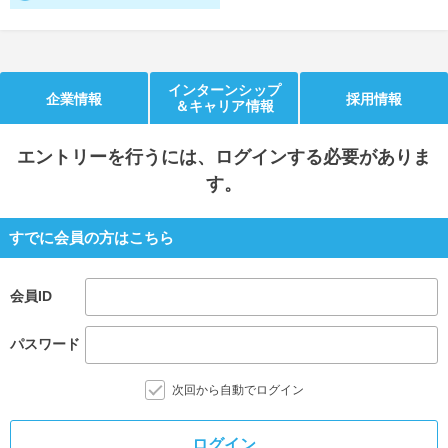
就活支援
就活コラム
就活ノウハウが満載！
お役立ち記事・相談室など
インターンシップ
企業情報
採用情報
＆キャリア情報
適職診断
就活チャンネル
あなたに合う仕事を診断！
動画で対策講座をチェック
エントリー
を行うには、ログインする必要がありま
す。
就活ニュースペーパー
よくある質問
就活時事ニュースを更新
不明点があればこちら
すでに会員の方はこちら
会員ID
パスワード
次回から自動でログイン
ログイン