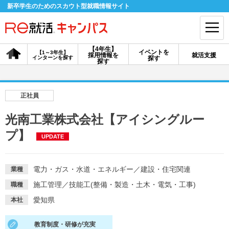
新卒学生のためのスカウト型就職情報サイト
【4年生】
イベントを
【1～3年生】
採用情報を
就活支援
インターンを探す
探す
会員登録
ログイン
探す
会員ID・パスワードを忘れた方はこちら
正社員
探す
光南工業株式会社【アイシングルー
プ】
UPDATE
【4年生】
【4年生】
【1～3年生】
採用情報を探す
説明会を探す
インターンを探す
電力・ガス・水道・エネルギー
／
建設・住宅関連
業種
施工管理
／
技能工(整備・製造・土木・電気・工事)
職種
イベントを探す
スカウト
お知らせ
愛知県
本社
就活ノウハウ・サポート
教育制度・研修が充実