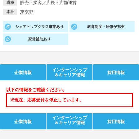
販売・接客
／
店長・店舗運営
職種
就活支援
就活コラム
東京都
本社
就活ノウハウが満載！
お役立ち記事・相談室など
シェアトップクラス事業あり
教育制度・研修が充実
適職診断
就活チャンネル
家賃補助あり
あなたに合う仕事を診断！
動画で対策講座をチェック
就活ニュースペーパー
よくある質問
就活時事ニュースを更新
不明点があればこちら
インターンシップ
企業情報
採用情報
＆キャリア情報
以下の情報をご確認ください。
※現在、応募受付を停止しています。
インターンシップ
企業情報
採用情報
＆キャリア情報