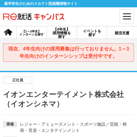
新卒学生のためのスカウト型就職情報サイト
【4年生】
イベントを
【1～3年生】
採用情報を
就活支援
インターンを探す
探す
会員登録
ログイン
探す
現在、4年生向けの採用募集は行っておりません。1～3
会員ID・パスワードを忘れた方はこちら
年生向けのインターンシップは受付中です。
探す
正社員
【4年生】
【4年生】
【1～3年生】
採用情報を探す
説明会を探す
インターンを探す
イオンエンターテイメント株式会社
（イオンシネマ）
イベントを探す
スカウト
お知らせ
レジャー・アミューズメント・スポーツ施設
／
芸能・映
業種
画・音楽・エンタテインメント
就活ノウハウ・サポート