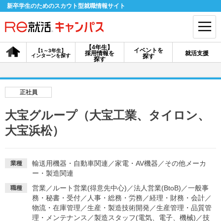
新卒学生のためのスカウト型就職情報サイト
【4年生】
イベントを
【1～3年生】
採用情報を
就活支援
インターンを探す
探す
会員登録
ログイン
探す
会員ID・パスワードを忘れた方はこちら
正社員
探す
大宝グループ（大宝工業、タイロン、
大宝浜松）
【4年生】
【4年生】
【1～3年生】
採用情報を探す
説明会を探す
インターンを探す
輸送用機器・自動車関連
／
家電・AV機器
／
その他メーカ
業種
ー・製造関連
イベントを探す
スカウト
お知らせ
営業
／
ルート営業(得意先中心)
／
法人営業(BtoB)
／
一般事
職種
務・秘書・受付
／
人事・総務・労務
／
経理・財務・会計
／
物流・在庫管理
／
生産・製造技術開発
／
生産管理・品質管
就活ノウハウ・サポート
理・メンテナンス
／
製造スタッフ(電気、電子、機械)
／
技