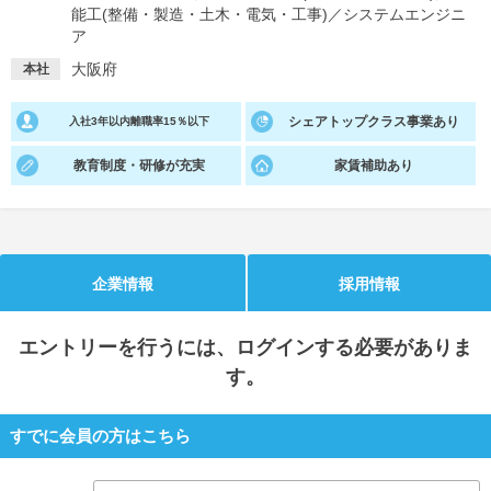
能工(整備・製造・土木・電気・工事)
／
システムエンジニ
ア
就活支援
就活コラム
大阪府
本社
就活ノウハウが満載！
お役立ち記事・相談室など
適職診断
就活チャンネル
シェアトップクラス事業あり
入社3年以内離職率15％以下
あなたに合う仕事を診断！
動画で対策講座をチェック
教育制度・研修が充実
家賃補助あり
就活ニュースペーパー
よくある質問
就活時事ニュースを更新
不明点があればこちら
企業情報
採用情報
エントリー
を行うには、ログインする必要がありま
す。
すでに会員の方はこちら