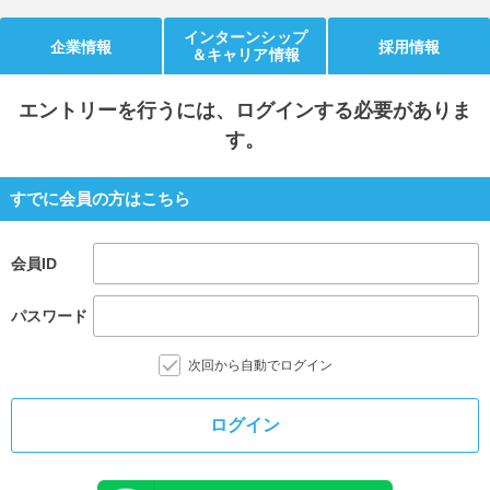
インターンシップ
就活支援
就活コラム
企業情報
採用情報
＆キャリア情報
就活ノウハウが満載！
お役立ち記事・相談室など
エントリー
を行うには、ログインする必要がありま
適職診断
就活チャンネル
す。
あなたに合う仕事を診断！
動画で対策講座をチェック
すでに会員の方はこちら
就活ニュースペーパー
よくある質問
就活時事ニュースを更新
不明点があればこちら
会員ID
パスワード
次回から自動でログイン
ログイン