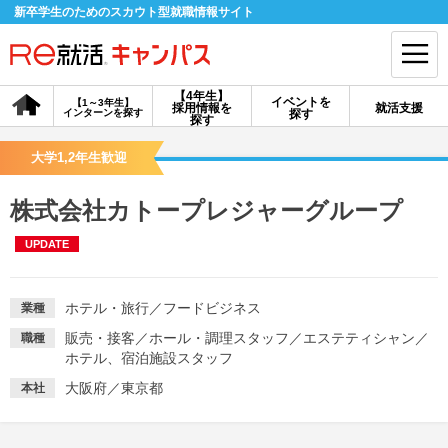
新卒学生のためのスカウト型就職情報サイト
【4年生】
イベントを
【1～3年生】
採用情報を
就活支援
インターンを探す
探す
会員登録
ログイン
探す
大学1,2年生歓迎
会員ID・パスワードを忘れた方はこちら
株式会社カトープレジャーグループ
探す
UPDATE
【4年生】
【4年生】
【1～3年生】
採用情報を探す
説明会を探す
インターンを探す
ホテル・旅行
／
フードビジネス
業種
販売・接客
／
ホール・調理スタッフ
／
エステティシャン
／
職種
ホテル、宿泊施設スタッフ
イベントを探す
スカウト
お知らせ
大阪府／東京都
本社
就活ノウハウ・サポート