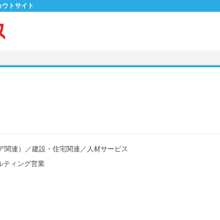
カウトサイト
ア関連）
／
建設・住宅関連
／
人材サービス
ルティング営業