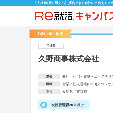
【入社1年後に戦力へ】挑戦できる会社に出会えるス
大学1,2年生歓迎
正社員
久野商事株式会社
商社（住宅・建材・エクステリ
業種
営業
／
法人営業(BtoB)
／
コンサ
職種
愛知県／東京都
本社
女性管理職20％以上