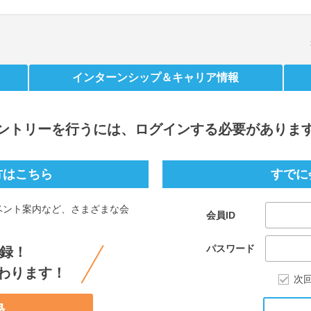
インターンシップ
＆キャリア情報
ントリー
を行うには、ログインする必要がありま
方はこちら
すでに
ベント案内など、さまざまな会
会員ID
。
パスワード
録！
わります！
次
録