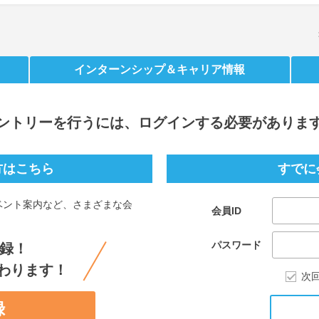
インターンシップ
＆キャリア情報
ントリー
を行うには、ログインする必要がありま
方はこちら
すでに
ベント案内など、さまざまな会
会員ID
。
パスワード
録！
わります！
次
録