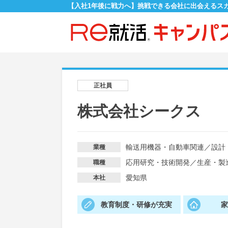
【入社1年後に戦力へ】挑戦できる会社に出会えるス
正社員
株式会社シークス
輸送用機器・自動車関連
／
設計
業種
応用研究・技術開発
／
生産・製
職種
愛知県
本社
教育制度・研修が充実