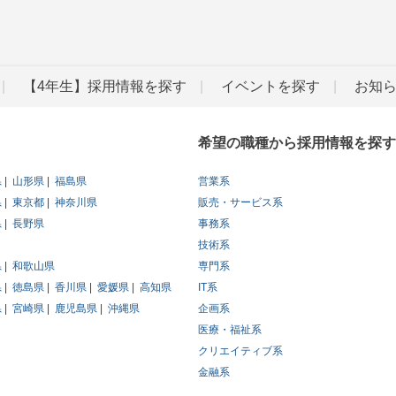
【4年生】採用情報を探す
イベントを探す
お知
希望の職種から採用情報を探す
県
山形県
福島県
営業系
県
東京都
神奈川県
販売・サービス系
県
長野県
事務系
技術系
県
和歌山県
専門系
県
徳島県
香川県
愛媛県
高知県
IT系
県
宮崎県
鹿児島県
沖縄県
企画系
医療・福祉系
クリエイティブ系
金融系