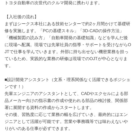
トヨタ自動車の次世代のクルマ開発に携わります。
【入社後の流れ】
まずはシークス本社にある技術センターで約2ヶ月間かけて基礎研
修を実施します。「PCの基礎スキル」「3D-CADの操作方法」
「機械製図の読み方」「自動車開発の基礎知識」などを学んだ後
に現場へ配属。現場では先輩社員の指導・サポートを受けながらO
JTで仕事を学んでいきます。外部に持ち出せない機密業務を担っ
ているため、実践的な業務の研修は現場でのOJTが中心となりま
す。
■設計開発アシスタント（文系・理系関係なく活躍できるポジショ
ンです！）
先輩エンジニアのアシスタントとして、CADやエクセルによる部
品メーカー向けの指示書の作成や使われる部品の検討後、関係部
署に展開する資料の作成からスタートします。
その後、習熟度に応じて業務の幅を広げていき、最終的にはエン
ジニアとして活躍が可能です。営業や事務職等では味わえないや
りがいのある仕事が必ずできます。