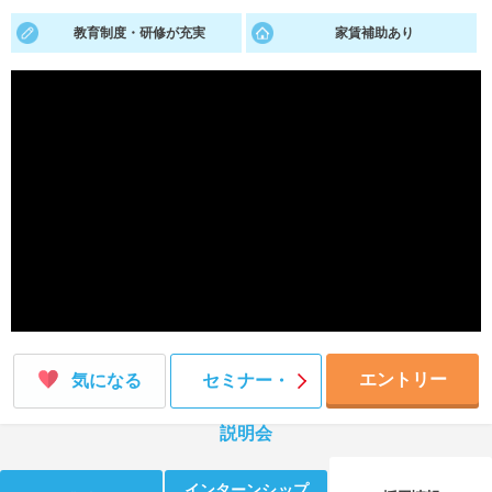
教育制度・研修が充実
家賃補助あり
就活支援
就活コラム
就活ノウハウが満載！
お役立ち記事・相談室など
適職診断
就活チャンネル
あなたに合う仕事を診断！
動画で対策講座をチェック
就活ニュースペーパー
よくある質問
就活時事ニュースを更新
不明点があればこちら
エントリー
気になる
セミナー・
説明会
インターンシップ