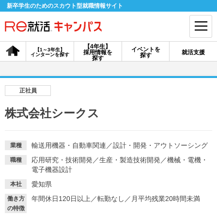
新卒学生のためのスカウト型就職情報サイト
【4年生】
イベントを
【1～3年生】
採用情報を
就活支援
インターンを探す
探す
会員登録
ログイン
探す
会員ID・パスワードを忘れた方はこちら
正社員
探す
株式会社シークス
【4年生】
【4年生】
【1～3年生】
採用情報を探す
説明会を探す
インターンを探す
輸送用機器・自動車関連
／
設計・開発・アウトソーシング
業種
応用研究・技術開発
／
生産・製造技術開発
／
機械・電機・
職種
電子機器設計
イベントを探す
スカウト
お知らせ
愛知県
本社
年間休日120日以上
／
転勤なし
／
月平均残業20時間未満
働き方
就活ノウハウ・サポート
の特徴