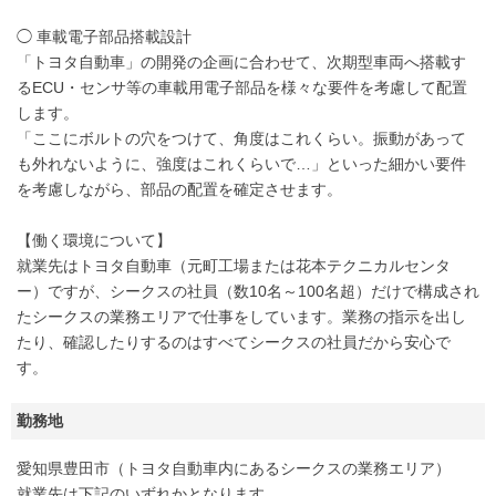
◯ 車載電子部品搭載設計
「トヨタ自動車」の開発の企画に合わせて、次期型車両へ搭載す
るECU・センサ等の車載用電子部品を様々な要件を考慮して配置
します。
「ここにボルトの穴をつけて、角度はこれくらい。振動があって
も外れないように、強度はこれくらいで…」といった細かい要件
を考慮しながら、部品の配置を確定させます。
【働く環境について】
就業先はトヨタ自動車（元町工場または花本テクニカルセンタ
ー）ですが、シークスの社員（数10名～100名超）だけで構成され
たシークスの業務エリアで仕事をしています。業務の指示を出し
たり、確認したりするのはすべてシークスの社員だから安心で
す。
勤務地
愛知県豊田市（トヨタ自動車内にあるシークスの業務エリア）
就業先は下記のいずれかとなります。