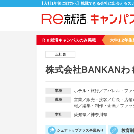
【入社1年後に戦力へ】挑戦できる会社に出会えるス
Ｒｅ就活キャンパスのみ掲載
大学1,2年生
正社員
株式会社BANKANわ
ホテル・旅行
／
アパレル・ファ
業種
営業
／
販売・接客
／
店長・店舗
職種
報
／
編集・制作・企画
／
ファッ
愛知県／神奈川県
本社
教育
シェアトップクラス事業あり