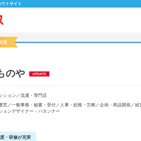
カウトサイト
歓迎
ものや
UPDATE
ッション
／
流通・専門店
運営
／
一般事務・秘書・受付
／
人事・総務・労務
／
企画・商品開発
／
経
ションデザイナー・パタンナー
制度・研修が充実