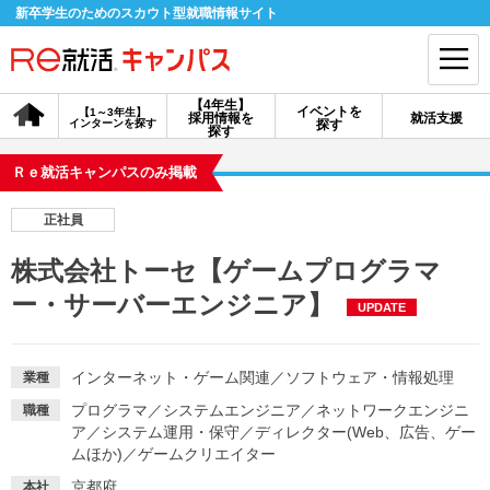
新卒学生のためのスカウト型就職情報サイト
【4年生】
イベントを
【1～3年生】
採用情報を
就活支援
インターンを探す
探す
会員登録
ログイン
探す
Ｒｅ就活キャンパスのみ掲載
会員ID・パスワードを忘れた方はこちら
正社員
探す
株式会社トーセ【ゲームプログラマ
ー・サーバーエンジニア】
UPDATE
【4年生】
【4年生】
【1～3年生】
採用情報を探す
説明会を探す
インターンを探す
インターネット・ゲーム関連
／
ソフトウェア・情報処理
業種
イベントを探す
スカウト
お知らせ
プログラマ
／
システムエンジニア
／
ネットワークエンジニ
職種
ア
／
システム運用・保守
／
ディレクター(Web、広告、ゲー
ムほか)
／
ゲームクリエイター
就活ノウハウ・サポート
京都府
本社