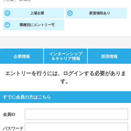
就活支援
就活コラム
上場企業
家賃補助あり
就活ノウハウが満載！
お役立ち記事・相談室など
職種別にエントリー可
適職診断
就活チャンネル
あなたに合う仕事を診断！
動画で対策講座をチェック
就活ニュースペーパー
よくある質問
インターンシップ
企業情報
採用情報
＆キャリア情報
就活時事ニュースを更新
不明点があればこちら
エントリー
を行うには、ログインする必要がありま
す。
すでに会員の方はこちら
会員ID
パスワード