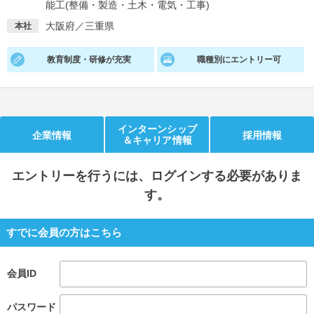
能工(整備・製造・土木・電気・工事)
就活支援
就活コラム
大阪府／三重県
本社
就活ノウハウが満載！
お役立ち記事・相談室など
教育制度・研修が充実
職種別にエントリー可
適職診断
就活チャンネル
あなたに合う仕事を診断！
動画で対策講座をチェック
就活ニュースペーパー
よくある質問
インターンシップ
企業情報
採用情報
＆キャリア情報
就活時事ニュースを更新
不明点があればこちら
エントリー
を行うには、ログインする必要がありま
す。
すでに会員の方はこちら
会員ID
パスワード