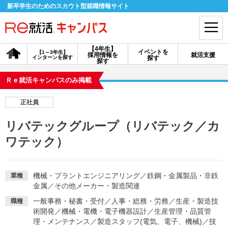
新卒学生のためのスカウト型就職情報サイト
【4年生】
イベントを
【1～3年生】
採用情報を
就活支援
インターンを探す
探す
会員登録
ログイン
探す
Ｒｅ就活キャンパスのみ掲載
会員ID・パスワードを忘れた方はこちら
正社員
探す
リバテックグループ（リバテック／カ
ワテック）
【4年生】
【4年生】
【1～3年生】
採用情報を探す
説明会を探す
インターンを探す
機械・プラントエンジニアリング
／
鉄鋼・金属製品・非鉄
業種
金属
／
その他メーカー・製造関連
イベントを探す
スカウト
お知らせ
一般事務・秘書・受付
／
人事・総務・労務
／
生産・製造技
職種
術開発
／
機械・電機・電子機器設計
／
生産管理・品質管
就活ノウハウ・サポート
理・メンテナンス
／
製造スタッフ(電気、電子、機械)
／
技