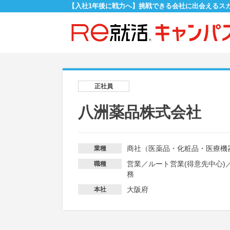
【入社1年後に戦力へ】挑戦できる会社に出会えるス
正社員
八洲薬品株式会社
商社（医薬品・化粧品・医療機
業種
営業
／
ルート営業(得意先中心)
職種
務
大阪府
本社