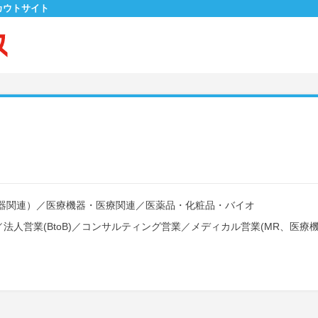
カウトサイト
器関連）
／
医療機器・医療関連
／
医薬品・化粧品・バイオ
／
法人営業(BtoB)
／
コンサルティング営業
／
メディカル営業(MR、医療機