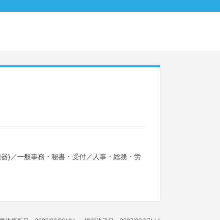
器)
／
一般事務・秘書・受付
／
人事・総務・労