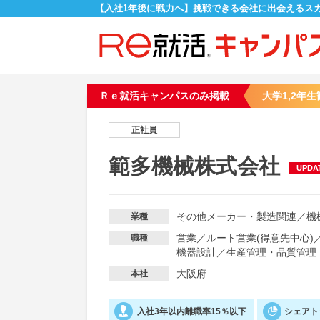
【入社1年後に戦力へ】挑戦できる会社に出会えるス
Ｒｅ就活キャンパスのみ掲載
大学1,2年生
正社員
範多機械株式会社
UPDA
その他メーカー・製造関連
／
機
業種
営業
／
ルート営業(得意先中心)
職種
機器設計
／
生産管理・品質管理
大阪府
本社
入社3年以内離職率15％以下
シェアト