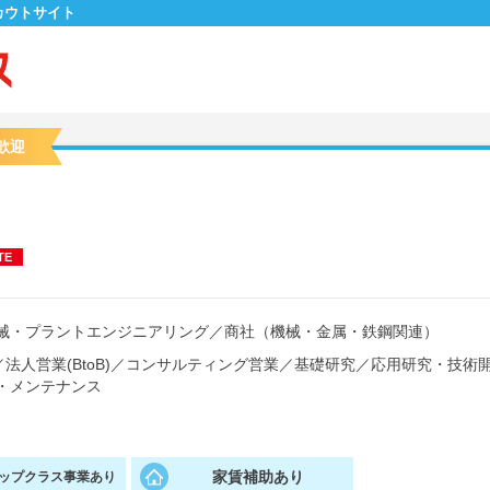
カウトサイト
歓迎
TE
械・プラントエンジニアリング
／
商社（機械・金属・鉄鋼関連）
／
法人営業(BtoB)
／
コンサルティング営業
／
基礎研究
／
応用研究・技術
・メンテナンス
家賃補助あり
ップクラス事業あり