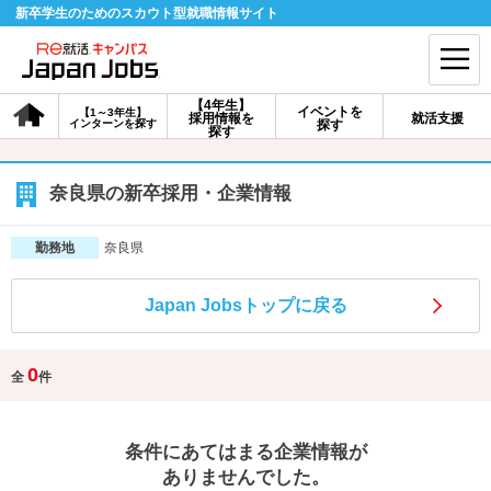
新卒学生のためのスカウト型就職情報サイト
【4年生】
イベントを
【1～3年生】
採用情報を
就活支援
インターンを探す
探す
会員登録
ログイン
探す
会員ID・パスワードを忘れた方はこちら
奈良県の新卒採用・企業情報
探す
奈良県
勤務地
Japan Jobsトップに戻る
【4年生】
【4年生】
【1～3年生】
採用情報を探す
説明会を探す
インターンを探す
0
全
件
イベントを探す
スカウト
お知らせ
条件にあてはまる企業情報が
就活ノウハウ・サポート
ありませんでした。