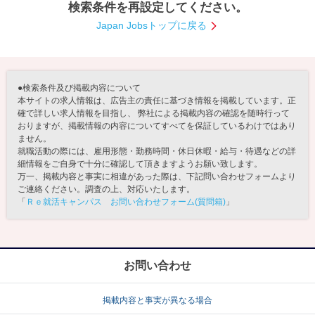
検索条件を再設定してください。
就活支援
就活コラム
Japan Jobsトップに戻る
就活ノウハウが満載！
お役立ち記事・相談室など
適職診断
就活チャンネル
●検索条件及び掲載内容について
あなたに合う仕事を診断！
動画で対策講座をチェック
本サイトの求人情報は、広告主の責任に基づき情報を掲載しています。正
確で詳しい求人情報を目指し、 弊社による掲載内容の確認を随時行って
おりますが、掲載情報の内容についてすべてを保証しているわけではあり
就活ニュースペーパー
よくある質問
ません。
就活時事ニュースを更新
不明点があればこちら
就職活動の際には、雇用形態・勤務時間・休日休暇・給与・待遇などの詳
細情報をご自身で十分に確認して頂きますようお願い致します。
万一、掲載内容と事実に相違があった際は、下記問い合わせフォームより
ご連絡ください。調査の上、対応いたします。
「
Ｒｅ就活キャンパス お問い合わせフォーム(質問箱)
」
お問い合わせ
掲載内容と事実が異なる場合