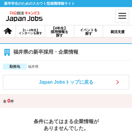
新卒学生のためのスカウト型就職情報サイト
【4年生】
イベントを
【1～3年生】
採用情報を
就活支援
インターンを探す
探す
会員登録
ログイン
探す
会員ID・パスワードを忘れた方はこちら
福井県の新卒採用・企業情報
探す
福井県
勤務地
Japan Jobsトップに戻る
【4年生】
【4年生】
【1～3年生】
採用情報を探す
説明会を探す
インターンを探す
0
全
件
イベントを探す
スカウト
お知らせ
条件にあてはまる企業情報が
就活ノウハウ・サポート
ありませんでした。